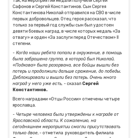
Так, на мероприятии медали получили Сергей
Сафонов и Сергей Константинов. Сын Сергея
Константинова Николай отправился на СВО в числе
первых добровольцев. Отец героя рассказал, что
только за первый год службы сын был удостоен
девяти боевых наград, в числе которых медаль «За
отвагу» и орден «За заслуги перед Отечеством» II
степени.
- Когда наши ребята попали в окружение, в помощь
была заброшена группа, в которой был Николай.
«Подкова» была разорвана, все бойцы вышли без
потерь и продолжили дальше сражение, до победы.
Деблокировали и вышли без потерь. Очень много
наград у него уже есть,
- сказал
Сергей
Константинов.
Всего наградами «Отцы России» отмечены четыре
ярославца.
- Четыре человека были утверждены к награде от
Ярославской области. К сожалению, на
сегодняшнем мероприятии смогли присутствовать
только двое
, - отметила руководитель филиала