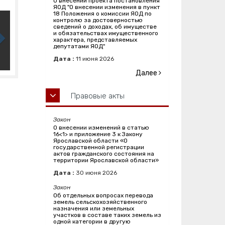
О внесении проекта постановления
ЯОД "О внесении изменения в пункт
18 Положения о комиссии ЯОД по
контролю за достоверностью
сведений о доходах, об имуществе
и обязательствах имущественного
характера, представляемых
депутатами ЯОД"
Дата :
11
июня
2026
Далее
Правовые акты
Закон
О внесении изменений в статью
16<1> и приложение 3 к Закону
Ярославской области «О
государственной регистрации
актов гражданского состояния на
территории Ярославской области»
Дата :
30
июня
2026
Закон
Об отдельных вопросах перевода
земель сельскохозяйственного
назначения или земельных
участков в составе таких земель из
одной категории в другую