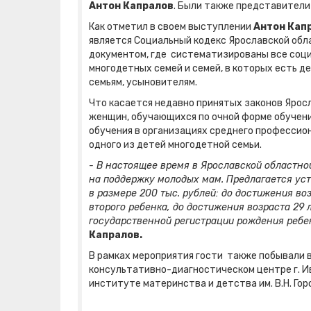
Антон Капралов
. Были также представители
Как отметил в своем выступлении
Антон Кап
является Социальный кодекс Ярославской обла
документом, где систематизированы все соци
многодетных семей и семей, в которых есть д
семьям, усыновителям.
Что касается недавно принятых законов Ярос
женщин, обучающихся по очной форме обучен
обучения в организациях среднего профессио
одного из детей многодетной семьи.
- В настоящее время в Ярославской областно
на поддержку молодых мам. Предлагается ус
в размере 200 тыс. рублей: до достижения воз
второго ребенка, до достижения возраста 29 
государственной регистрации рождения ребе
Капралов.
В рамках мероприятия гости также побывали 
консультативно-диагностическом центре г. И
институте материнства и детства им. В.Н. Гор