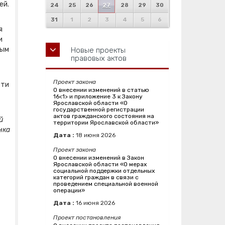
ей.
24
25
26
27
28
29
30
31
1
2
3
4
5
6
я
и
ным
Новые проекты
правовых актов
Проект закона
сти
О внесении изменений в статью
16<1> и приложение 3 к Закону
Ярославской области «О
государственной регистрации
актов гражданского состояния на
й
территории Ярославской области»
нка
Дата :
18
июня
2026
Проект закона
О внесении изменений в Закон
Ярославской области «О мерах
социальной поддержки отдельных
категорий граждан в связи с
проведением специальной военной
операции»
Дата :
16
июня
2026
Проект постановления