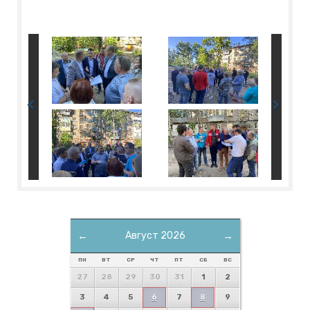
←
Август 2026
→
ПН
ВТ
СР
ЧТ
ПТ
СБ
ВС
27
28
29
30
31
1
2
3
4
5
6
7
8
9