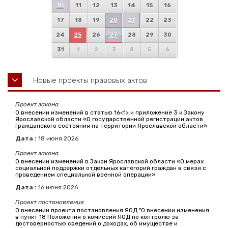
10
11
12
13
14
15
16
17
18
19
20
21
22
23
24
25
26
27
28
29
30
31
1
2
3
4
5
6
Новые проекты правовых актов
Проект закона
О внесении изменений в статью 16<1> и приложение 3 к Закону
Ярославской области «О государственной регистрации актов
гражданского состояния на территории Ярославской области»
Дата :
18
июня
2026
Проект закона
О внесении изменений в Закон Ярославской области «О мерах
социальной поддержки отдельных категорий граждан в связи с
проведением специальной военной операции»
Дата :
16
июня
2026
Проект постановления
О внесении проекта постановления ЯОД "О внесении изменения
в пункт 18 Положения о комиссии ЯОД по контролю за
достоверностью сведений о доходах, об имуществе и