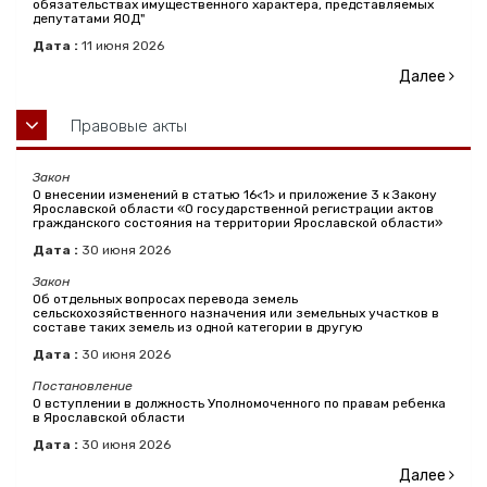
обязательствах имущественного характера, представляемых
депутатами ЯОД"
Дата :
11
июня
2026
Далее
Правовые акты
Закон
О внесении изменений в статью 16<1> и приложение 3 к Закону
Ярославской области «О государственной регистрации актов
гражданского состояния на территории Ярославской области»
Дата :
30
июня
2026
Закон
Об отдельных вопросах перевода земель
сельскохозяйственного назначения или земельных участков в
составе таких земель из одной категории в другую
Дата :
30
июня
2026
Постановление
О вступлении в должность Уполномоченного по правам ребенка
в Ярославской области
Дата :
30
июня
2026
Далее