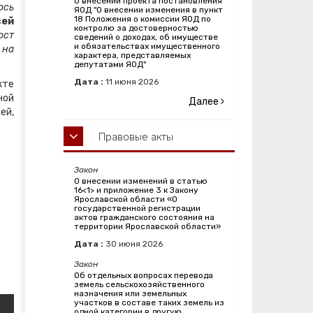
О внесении проекта постановления
ось
ЯОД "О внесении изменения в пункт
18 Положения о комиссии ЯОД по
сей
контролю за достоверностью
ост
сведений о доходах, об имуществе
и обязательствах имущественного
 на
характера, представляемых
депутатами ЯОД"
Дата :
11
июня
2026
кте
ной
Далее
ей,
Правовые акты
Закон
О внесении изменений в статью
16<1> и приложение 3 к Закону
Ярославской области «О
государственной регистрации
актов гражданского состояния на
территории Ярославской области»
Дата :
30
июня
2026
Закон
Об отдельных вопросах перевода
земель сельскохозяйственного
назначения или земельных
участков в составе таких земель из
одной категории в другую