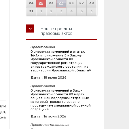
24
25
26
27
28
29
30
31
1
2
3
4
5
6
Новые проекты
правовых актов
Проект закона
О внесении изменений в статью
16<1> и приложение 3 к Закону
Ярославской области «О
государственной регистрации
актов гражданского состояния на
территории Ярославской области»
Дата :
18
июня
2026
Проект закона
О внесении изменений в Закон
Ярославской области «О мерах
социальной поддержки отдельных
категорий граждан в связи с
проведением специальной военной
яли
операции»
да,
Дата :
16
июня
2026
уже
Проект постановления