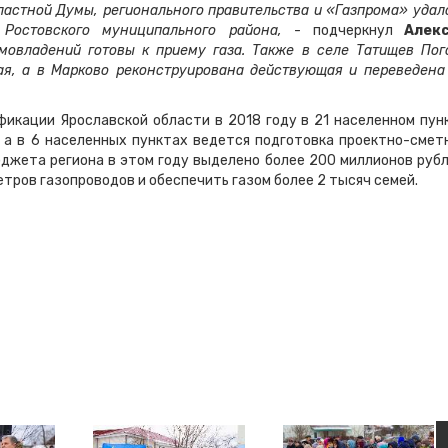
ластной Думы, регионального правительства и «Газпрома» удал
 Ростовского муниципального района,
- подчеркнул
Алек
мовладений готовы к приему газа. Также в селе Татищев Пог
ая, а в Марково реконструирована действующая и переведена
фикации Ярославской области в 2018 году в 21 населенном пун
а в 6 населенных пунктах ведется подготовка проектно-смет
джета региона в этом году выделено более 200 миллионов рубл
етров газопроводов и обеспечить газом более 2 тысяч семей.