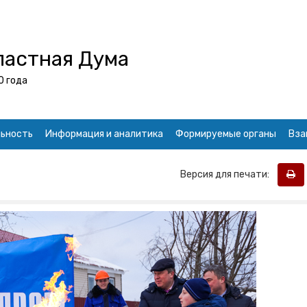
ластная Дума
0 года
ьность
Информация и аналитика
Формируемые органы
Вза
Версия для печати: