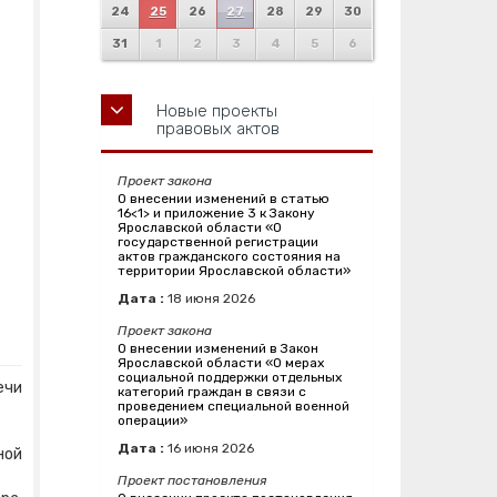
24
25
26
27
28
29
30
31
1
2
3
4
5
6
Новые проекты
правовых актов
Проект закона
О внесении изменений в статью
16<1> и приложение 3 к Закону
Ярославской области «О
государственной регистрации
актов гражданского состояния на
территории Ярославской области»
Дата :
18
июня
2026
Проект закона
О внесении изменений в Закон
Ярославской области «О мерах
социальной поддержки отдельных
ечи
категорий граждан в связи с
проведением специальной военной
операции»
Дата :
16
июня
2026
ной
Проект постановления