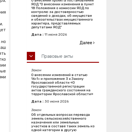
ра,
О внесении проекта постановления
ЯОД "О внесении изменения в пункт
18 Положения о комиссии ЯОД по
ния
контролю за достоверностью
сведений о доходах, об имуществе
и обязательствах имущественного
характера, представляемых
и.
депутатами ЯОД"
дет
Дата :
11
июня
2026
 но
Далее
наш
ять
Правовые акты
тко
рии
Закон
рые
О внесении изменений в статью
ями
16<1> и приложение 3 к Закону
Ярославской области «О
государственной регистрации
актов гражданского состояния на
территории Ярославской области»
Дата :
30
июня
2026
Закон
Об отдельных вопросах перевода
земель сельскохозяйственного
назначения или земельных
участков в составе таких земель из
одной категории в другую