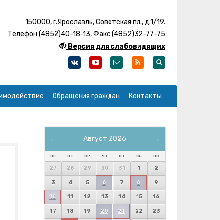
150000, г.Ярославль, Советская пл., д.1/19.
Телефон (4852)40-18-13, Факс (4852)32-77-75
Версия для слабовидящих
имодействие
Обращения граждан
Контакты
←
Август 2026
→
ПН
ВТ
СР
ЧТ
ПТ
СБ
ВС
27
28
29
30
31
1
2
3
4
5
6
7
8
9
10
11
12
13
14
15
16
17
18
19
20
21
22
23