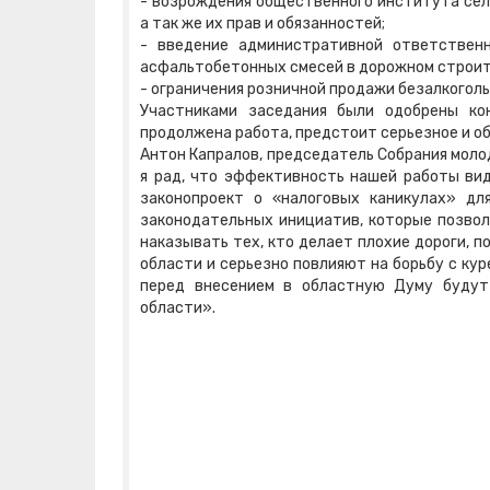
- возрождения общественного института сель
а так же их прав и обязанностей;
- введение административной ответствен
асфальтобетонных смесей в дорожном строит
- ограничения розничной продажи безалкогол
Участниками заседания были одобрены ко
продолжена работа, предстоит серьезное и о
Антон Капралов, председатель Собрания моло
я рад, что эффективность нашей работы вид
законопроект о «налоговых каникулах» д
законодательных инициатив, которые позвол
наказывать тех, кто делает плохие дороги, 
области и серьезно повлияют на борьбу с кур
перед внесением в областную Думу будут
области».