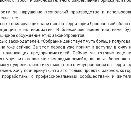
ских старост и законодательного закрепление порядка их выбо
ности за нарушение технологий производства и использова
ельстве;
ьных тонизирующих напитков на территории Ярославской област
нцепции этих инициатив. В ближайшее время над ними бу
бширное обсуждение этих законопроектов.
дых законодателей: «Собрание действует чуть больше полугода,
на уже сейчас. За этот период уже принят и вступил в силу 
ля начинающих предпринимателей. Сейчас мы готовим еще п
ят улучшить положение «молодых семей», позволят более жес
помогут укрепить институт местного самоуправления на террито
ением. Хочу подчеркнуть, что это только проекты законов, кото
 проработаны с профессиональными сообществами и жител