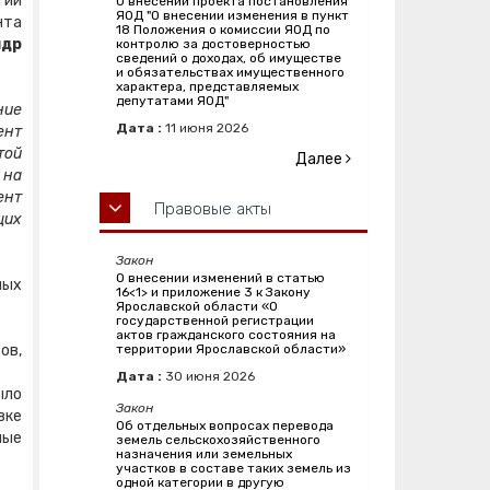
тии
О внесении проекта постановления
ЯОД "О внесении изменения в пункт
нта
18 Положения о комиссии ЯОД по
ндр
контролю за достоверностью
сведений о доходах, об имуществе
и обязательствах имущественного
характера, представляемых
депутатами ЯОД"
ние
Дата :
11
июня
2026
ент
той
Далее
 на
ент
Правовые акты
щих
Закон
О внесении изменений в статью
ных
16<1> и приложение 3 к Закону
Ярославской области «О
государственной регистрации
актов гражданского состояния на
ов,
территории Ярославской области»
Дата :
30
июня
2026
ыло
Закон
вке
Об отдельных вопросах перевода
ные
земель сельскохозяйственного
назначения или земельных
участков в составе таких земель из
одной категории в другую