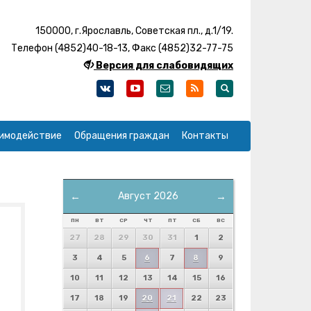
150000, г.Ярославль, Советская пл., д.1/19.
Телефон (4852)40-18-13, Факс (4852)32-77-75
Версия для слабовидящих
имодействие
Обращения граждан
Контакты
←
Август 2026
→
ПН
ВТ
СР
ЧТ
ПТ
СБ
ВС
27
28
29
30
31
1
2
3
4
5
6
7
8
9
10
11
12
13
14
15
16
17
18
19
20
21
22
23