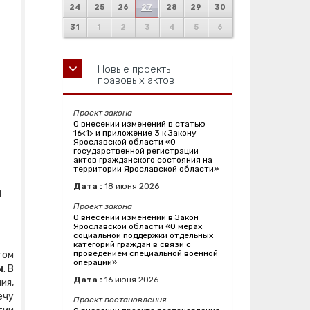
24
25
26
27
28
29
30
31
1
2
3
4
5
6
Новые проекты
правовых актов
Проект закона
О внесении изменений в статью
16<1> и приложение 3 к Закону
Ярославской области «О
государственной регистрации
актов гражданского состояния на
территории Ярославской области»
Дата :
18
июня
2026
м
Проект закона
О внесении изменений в Закон
Ярославской области «О мерах
социальной поддержки отдельных
категорий граждан в связи с
проведением специальной военной
том
операции»
м
. В
Дата :
16
июня
2026
ия,
ечу
Проект постановления