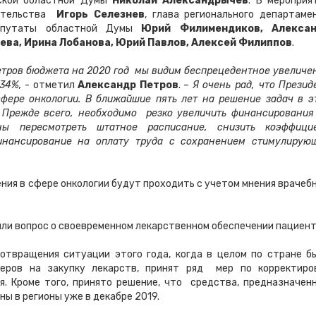
вской областной Думы
Николай Александрычев
. В мероприя
вительства
Игорь Селезнев
, глава регионального департаме
епутаты областной Думы
Юрий Филимендиков, Алекса
чева, Ирина Лобанова, Юрий Павлов, Алексей Филиппов
.
етров бюджета на 2020 год мы видим беспрецедентное увеличе
34%,
- отметил
Александр Петров
. –
Я очень рад, что Презид
фере онкологии. В ближайшие пять лет на решение задач в э
. Прежде всего, необходимо резко увеличить финансирования
ны пересмотреть штатное расписание, снизить коэффици
финансирование на оплату труда с сохранением стимулирую
ния в сфере онкологии будут проходить с учетом мнения врачеб
ли вопрос о своевременном лекарственном обеспечении пациент
отвращения ситуации этого года, когда в целом по стране б
деров на закупку лекарств, принят ряд мер по корректиро
. Кроме того, принято решение, что средства, предназначен
ны в регионы уже в декабре 2019.