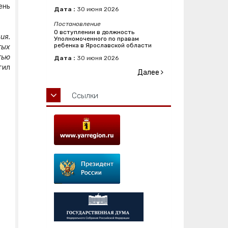
ень
Дата :
30
июня
2026
Постановление
О вступлении в должность
ия.
Уполномоченного по правам
ребенка в Ярославской области
тых
тью
Дата :
30
июня
2026
тил
Далее
Ссылки