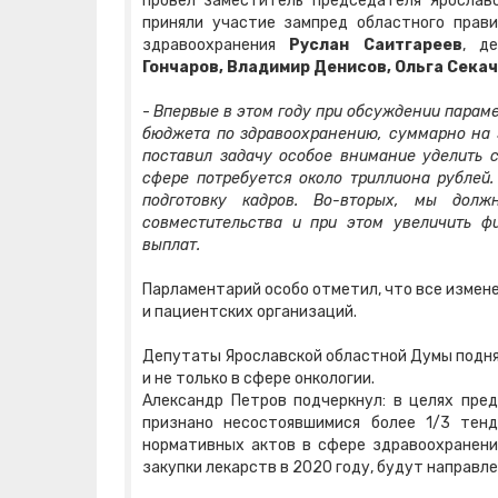
провел заместитель председателя Яросла
приняли участие зампред областного пра
здравоохранения
Руслан Саитгареев
, д
Гончаров, Владимир Денисов, Ольга Сека
-
Впервые в этом году при обсуждении парам
бюджета по здравоохранению, суммарно на 
поставил задачу особое внимание уделить с
сфере потребуется около триллиона рублей
подготовку кадров. Во-вторых, мы долж
совместительства и при этом увеличить 
выплат.
Парламентарий особо отметил, что все измене
и пациентских организаций.
Депутаты Ярославской областной Думы подня
и не только в сфере онкологии.
Александр Петров подчеркнул: в целях пред
признано несостоявшимися более 1/3 тен
нормативных актов в сфере здравоохранения
закупки лекарств в 2020 году, будут направле