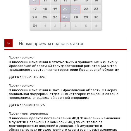
10
11
12
13
14
15
16
17
18
19
20
21
22
23
24
25
26
27
28
29
30
31
1
2
3
4
5
6
Новые проекты правовых актов
Проект закона
О внесении изменений в статью 16<1> и приложение 3 к Закону
Ярославской области «О государственной регистрации актов
гражданского состояния на территории Ярославской области»
Дата :
18
июня
2026
Проект закона
О внесении изменений в Закон Ярославской области «О мерах
социальной поддержки отдельных категорий граждан в связи с
проведением специальной военной операции»
Дата :
16
июня
2026
Проект постановления
О внесении проекта постановления ЯОД "О внесении изменения
в пункт 18 Положения о комиссии ЯОД по контролю за
достоверностью сведений о доходах, об имуществе и
обязательствах имущественного характера, представляемых