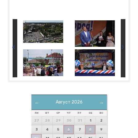
←
Август 2026
→
ПН
ВТ
СР
ЧТ
ПТ
СБ
ВС
27
28
29
30
31
1
2
3
4
5
6
7
8
9