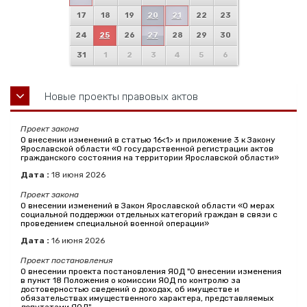
17
18
19
20
21
22
23
24
25
26
27
28
29
30
31
1
2
3
4
5
6
Новые проекты правовых актов
Проект закона
О внесении изменений в статью 16<1> и приложение 3 к Закону
Ярославской области «О государственной регистрации актов
гражданского состояния на территории Ярославской области»
Дата :
18
июня
2026
Проект закона
О внесении изменений в Закон Ярославской области «О мерах
социальной поддержки отдельных категорий граждан в связи с
проведением специальной военной операции»
Дата :
16
июня
2026
Проект постановления
О внесении проекта постановления ЯОД "О внесении изменения
в пункт 18 Положения о комиссии ЯОД по контролю за
достоверностью сведений о доходах, об имуществе и
обязательствах имущественного характера, представляемых
депутатами ЯОД"