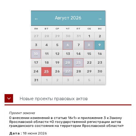
←
Август 2026
→
ПН
ВТ
СР
ЧТ
ПТ
СБ
ВС
27
28
29
30
31
1
2
3
4
5
6
7
8
9
10
11
12
13
14
15
16
17
18
19
20
21
22
23
24
25
26
27
28
29
30
31
1
2
3
4
5
6
Новые проекты правовых актов
Проект закона
О внесении изменений в статью 16<1> и приложение 3 к Закону
Ярославской области «О государственной регистрации актов
гражданского состояния на территории Ярославской области»
Дата :
18
июня
2026