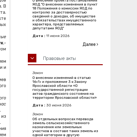
дов
О внесении проекта постановления
ЯОД "О внесении изменения в пункт
. В
18 Положения о комиссии ЯОД по
та.
контролю за достоверностью
сведений о доходах, об имуществе
кте
и обязательствах имущественного
ных
характера, представляемых
депутатами ЯОД"
Дата :
11
июня
2026
ные
ук
.-
Далее
ном
Правовые акты
ием
и и
Закон
О внесении изменений в статью
иев
16<1> и приложение 3 к Закону
ого
Ярославской области «О
государственной регистрации
актов гражданского состояния на
ого
территории Ярославской области»
нас
Дата :
30
июня
2026
.
Закон
 из
Об отдельных вопросах перевода
.
земель сельскохозяйственного
назначения или земельных
ния
участков в составе таких земель из
ием
одной категории в другую