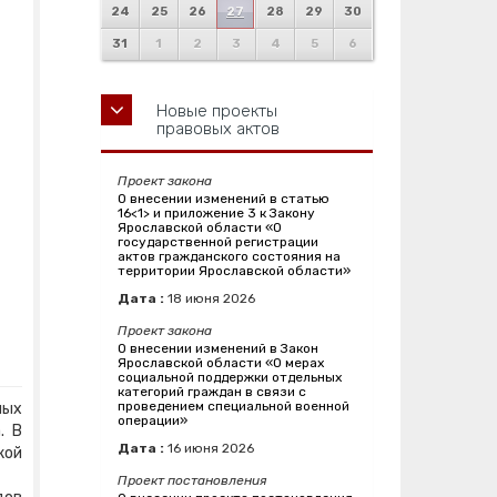
24
25
26
27
28
29
30
31
1
2
3
4
5
6
Новые проекты
правовых актов
Проект закона
О внесении изменений в статью
16<1> и приложение 3 к Закону
Ярославской области «О
государственной регистрации
актов гражданского состояния на
территории Ярославской области»
Дата :
18
июня
2026
Проект закона
О внесении изменений в Закон
Ярославской области «О мерах
социальной поддержки отдельных
категорий граждан в связи с
проведением специальной военной
ных
операции»
. В
Дата :
16
июня
2026
кой
Проект постановления