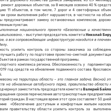
ента дорожного хозяйства Дениса Замараева, из 6,9 миллиар
 ремонт дорожных объектов, за 8 месяцев освоено 40 % средств
ию 11 объектов, в том числе, 7 дорог и 4 светофорных объек
ам сроки выполнения работ нарушаются, в частности на объе
ты предусматривают замену остановочных комплексов, дорож
еленным пунктам.
выполнение национального проекта «Безопасные и качествен
цивилизовано
, - выступил председатель комитета
Николай Бир
вое, а вся сопровождающая инфраструктура находится в плачев
делу.
мость усилить контроль со стороны заказчика за соблюден
 улучшить работу по подготовке проектно-сметной документаци
бъектов в рамках государственной программы.
портного комплекса региона. Обеспокоенность у парламентар
019 год средств на обновление подвижного состава Ярославск
%.
евозки на территории области – это главная задача. Весной эт
тв на обновление автобусного парка, правительство области 
 подчеркнул заместитель председателя комитета
Валерий Байло
ращения сроков перечисления автотранспортным предприятиям
орий граждан. В настоящее время этот срок составляет 50 дней
рамме «Обеспечение доступным и комфортным жильем населе
овали правительству области усилить контроль за выполнен