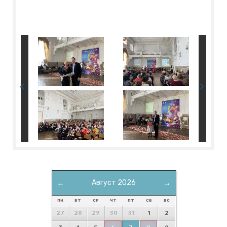
←
Август 2026
→
ПН
ВТ
СР
ЧТ
ПТ
СБ
ВС
27
28
29
30
31
1
2