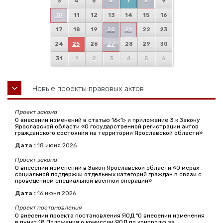
3
4
5
6
7
8
9
10
11
12
13
14
15
16
17
18
19
20
21
22
23
24
25
26
27
28
29
30
31
1
2
3
4
5
6
Новые проекты правовых актов
Проект закона
О внесении изменений в статью 16<1> и приложение 3 к Закону
Ярославской области «О государственной регистрации актов
гражданского состояния на территории Ярославской области»
Дата :
18
июня
2026
Проект закона
О внесении изменений в Закон Ярославской области «О мерах
социальной поддержки отдельных категорий граждан в связи с
проведением специальной военной операции»
Дата :
16
июня
2026
Проект постановления
О внесении проекта постановления ЯОД "О внесении изменения
в пункт 18 Положения о комиссии ЯОД по контролю за