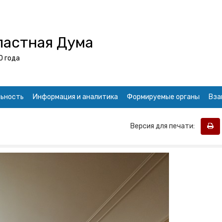
ластная Дума
0 года
ьность
Информация и аналитика
Формируемые органы
Вза
Версия для печати: