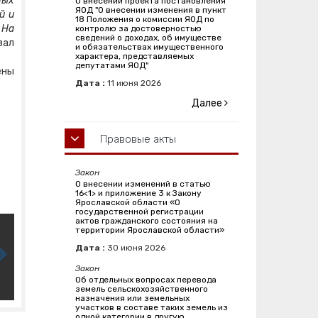
ных
О внесении проекта постановления
ЯОД "О внесении изменения в пункт
й и
18 Положения о комиссии ЯОД по
 На
контролю за достоверностью
сведений о доходах, об имуществе
зал
и обязательствах имущественного
характера, представляемых
депутатами ЯОД"
ены
Дата :
11
июня
2026
Далее
Правовые акты
Закон
О внесении изменений в статью
16<1> и приложение 3 к Закону
Ярославской области «О
государственной регистрации
актов гражданского состояния на
территории Ярославской области»
Дата :
30
июня
2026
Закон
Об отдельных вопросах перевода
земель сельскохозяйственного
назначения или земельных
участков в составе таких земель из
одной категории в другую