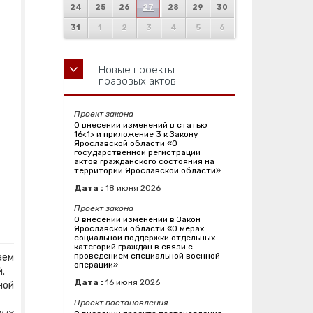
24
25
26
27
28
29
30
31
1
2
3
4
5
6
Новые проекты
правовых актов
Проект закона
О внесении изменений в статью
16<1> и приложение 3 к Закону
Ярославской области «О
государственной регистрации
актов гражданского состояния на
территории Ярославской области»
Дата :
18
июня
2026
Проект закона
О внесении изменений в Закон
Ярославской области «О мерах
социальной поддержки отдельных
категорий граждан в связи с
проведением специальной военной
аем
операции»
й.
Дата :
16
июня
2026
ной
Проект постановления