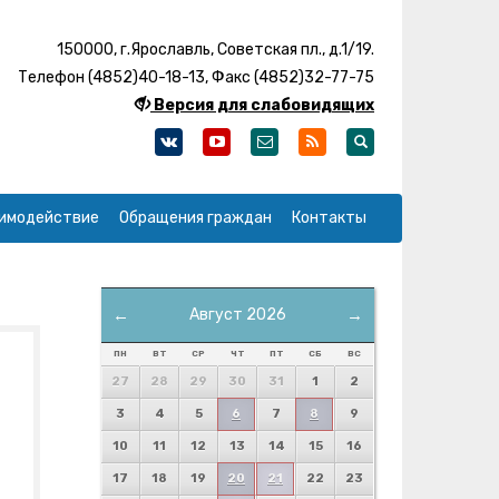
150000, г.Ярославль, Советская пл., д.1/19.
Телефон (4852)40-18-13, Факс (4852)32-77-75
Версия для слабовидящих
имодействие
Обращения граждан
Контакты
←
Август 2026
→
ПН
ВТ
СР
ЧТ
ПТ
СБ
ВС
27
28
29
30
31
1
2
3
4
5
6
7
8
9
10
11
12
13
14
15
16
17
18
19
20
21
22
23