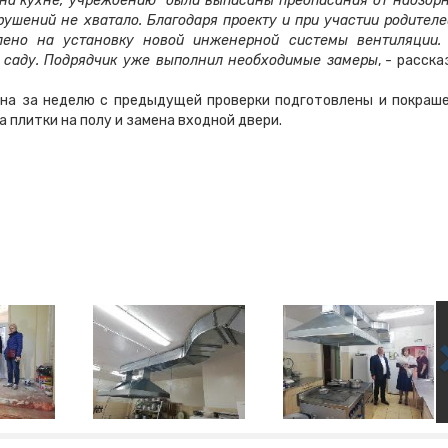
 на кухне, учреждению были выписаны предписания от надзор
рушений не хватало. Благодаря проекту и при участии родителе
лено на установку новой инженерной системы вентиляции.
е саду. Подрядчик уже выполнил необходимые замеры
, - расска
она за неделю с предыдущей проверки подготовлены и покраш
а плитки на полу и замена входной двери.