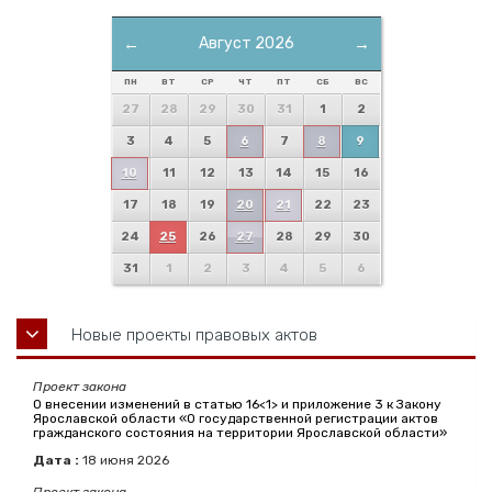
←
Август 2026
→
ПН
ВТ
СР
ЧТ
ПТ
СБ
ВС
27
28
29
30
31
1
2
3
4
5
6
7
8
9
10
11
12
13
14
15
16
17
18
19
20
21
22
23
24
25
26
27
28
29
30
31
1
2
3
4
5
6
Новые проекты правовых актов
Проект закона
О внесении изменений в статью 16<1> и приложение 3 к Закону
Ярославской области «О государственной регистрации актов
гражданского состояния на территории Ярославской области»
Дата :
18
июня
2026