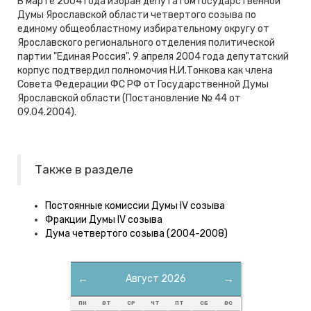
В марте 2004 года избран депутатом Государственной
Думы Ярославской области четвертого созыва по
единому общеобластному избирательному округу от
Ярославского регионального отделения политической
партии "Единая Россия". 9 апреля 2004 года депутатский
корпус подтвердил полномочия Н.И.Тонкова как члена
Совета Федерации ФС РФ от Государственной Думы
Ярославской области (Постановление № 44 от
09.04.2004).
Также в разделе
Постоянные комиссии Думы IV созыва
Фракции Думы IV созыва
Дума четвертого созыва (2004-2008)
←
Август 2026
→
ПН
ВТ
СР
ЧТ
ПТ
СБ
ВС