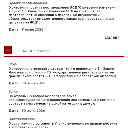
Проект постановления
О внесении проекта постановления ЯОД "О внесении изменения
в пункт 18 Положения о комиссии ЯОД по контролю за
достоверностью сведений о доходах, об имуществе и
обязательствах имущественного характера, представляемых
депутатами ЯОД"
Дата :
11
июня
2026
Далее
Правовые акты
Закон
О внесении изменений в статью 16<1> и приложение 3 к Закону
Ярославской области «О государственной регистрации актов
гражданского состояния на территории Ярославской области»
Дата :
30
июня
2026
Закон
Об отдельных вопросах перевода земель
сельскохозяйственного назначения или земельных участков в
составе таких земель из одной категории в другую
Дата :
30
июня
2026
Постановление
О вступлении в должность Уполномоченного по правам ребенка
в Ярославской области