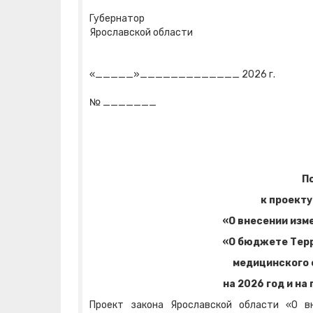
Губернатор
Ярославской области 
«_____»_____________ 2026 г.
№ _______
П
к проекту
«О внесении изм
«О бюджете Тер
медицинского 
на 2026 год и на
Проект закона Ярославской области «О в