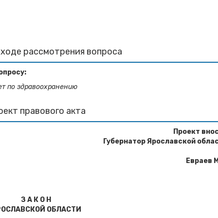
 ходе рассмотрения вопроса
опросу:
ет по здравоохранению
оект правового акта
Проект вно
Губернатор Ярославской обла
Евраев М
З А К О Н
РОСЛАВСКОЙ ОБЛАСТИ