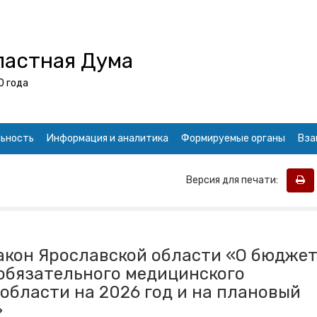
ластная Дума
0 года
ьность
Информация и аналитика
Формируемые органы
Вза
Версия для печати:
акон Ярославской области «О бюдже
обязательного медицинского
области на 2026 год и на плановый
»