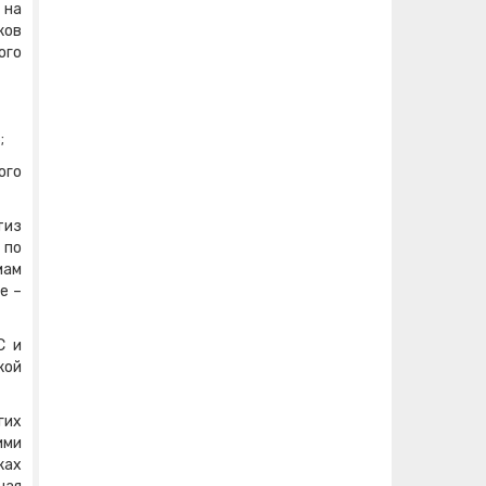
 на
ков
ого
;
ого
тиз
 по
мам
е –
С и
кой
гих
ими
ках