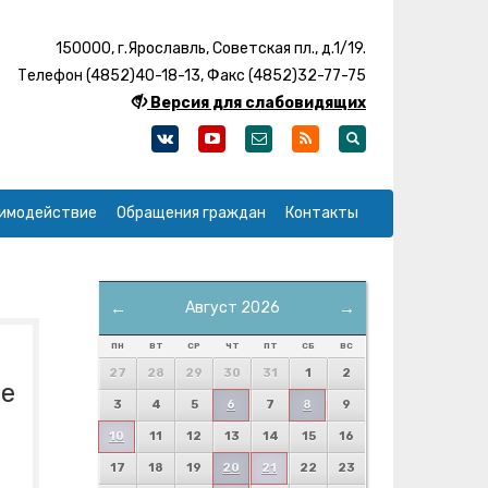
150000, г.Ярославль, Советская пл., д.1/19.
Телефон (4852)40-18-13, Факс (4852)32-77-75
Версия для слабовидящих
имодействие
Обращения граждан
Контакты
←
Август 2026
→
ПН
ВТ
СР
ЧТ
ПТ
СБ
ВС
27
28
29
30
31
1
2
те
3
4
5
6
7
8
9
10
11
12
13
14
15
16
17
18
19
20
21
22
23