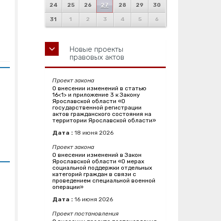
24
25
26
27
28
29
30
31
1
2
3
4
5
6
Новые проекты
правовых актов
Проект закона
О внесении изменений в статью
16<1> и приложение 3 к Закону
Ярославской области «О
государственной регистрации
актов гражданского состояния на
территории Ярославской области»
Дата :
18
июня
2026
Проект закона
О внесении изменений в Закон
Ярославской области «О мерах
социальной поддержки отдельных
категорий граждан в связи с
проведением специальной военной
операции»
Дата :
16
июня
2026
Проект постановления