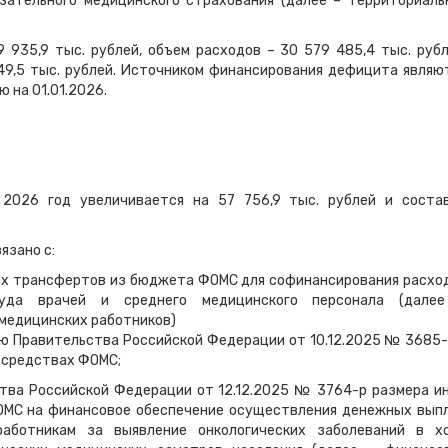
зательного медицинского страхования (далее – территориаль
 935,9 тыс. рублей, объем расходов – 30 579 485,4 тыс. рубл
9,5 тыс. рублей. Источником финансирования дефицита являю
 на 01.01.2026.
026 год увеличивается на 57 756,9 тыс. рублей и соста
язано с:
х трансфертов из бюджета ФОМС для софинансирования расхо
уда врачей и среднего медицинского персонала (дале
 медицинских работников)
ию Правительства Российской Федерации от 10.12.2025 № 3685-
 средствах ФОМС;
тва Российской Федерации от 12.12.2025 № 3764-р размера и
МС на финансовое обеспечение осуществления денежных вып
аботникам за выявление онкологических заболеваний в х