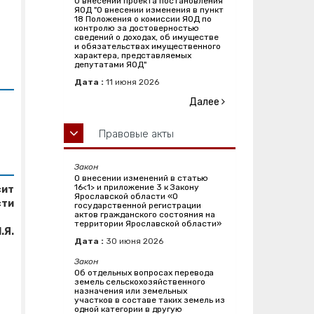
О внесении проекта постановления
ЯОД "О внесении изменения в пункт
18 Положения о комиссии ЯОД по
контролю за достоверностью
сведений о доходах, об имуществе
и обязательствах имущественного
характера, представляемых
депутатами ЯОД"
Дата :
11
июня
2026
Далее
Правовые акты
Закон
О внесении изменений в статью
16<1> и приложение 3 к Закону
сит
Ярославской области «О
сти
государственной регистрации
актов гражданского состояния на
территории Ярославской области»
.Я.
Дата :
30
июня
2026
Закон
Об отдельных вопросах перевода
земель сельскохозяйственного
назначения или земельных
участков в составе таких земель из
одной категории в другую