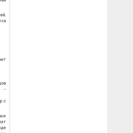
ная
ей,
тся
вит
дов
е –
р с
ных
лат
оде