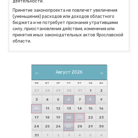
деятельности.
Принятие законопроекта не повлечет увеличения
(уменьшения) расходов или доходов областного
бюджета и не потребует признания утратившими
силу, приостановления действия, изменения или
принятия иных законодательных актов Ярославской
области.
←
Август 2026
→
ПН
ВТ
СР
ЧТ
ПТ
СБ
ВС
27
28
29
30
31
1
2
3
4
5
6
7
8
9
10
11
12
13
14
15
16
17
18
19
20
21
22
23
24
25
26
27
28
29
30
31
1
2
3
4
5
6