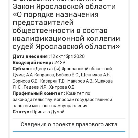
Закон Ярославской области
«О порядке назначения
представителей
общественности в состав
квалификационной коллегии
судей Ярославской области»
Дата внесения :
12
октября
2020
Входящий номер :
2429
Субъект :
Депутат(ы) Ярославской областной
Думы; А.А. Капралов, Бобков В.С., Щенников А.Н.,
Борисов С.В., Казарян Т.В., Макаров А.В., Ушакова
Л.Ю., Тедеев И.Р., Хитрова О.В.
Профильный комитет :
Комитет по
законодательству, вопросам государственной
власти и местного самоуправления
Статус :
Принято Думой
Сведения о проекте правового акта