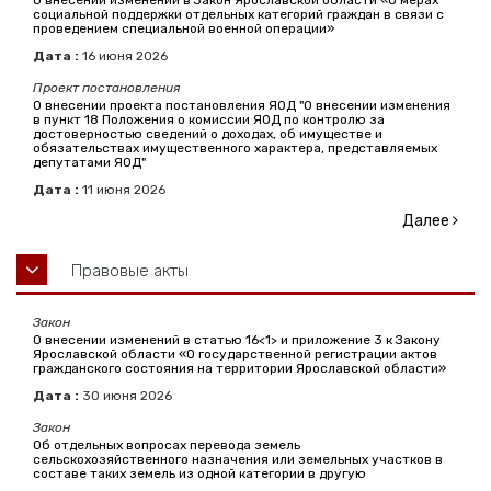
О внесении изменений в Закон Ярославской области «О мерах
социальной поддержки отдельных категорий граждан в связи с
проведением специальной военной операции»
Дата :
16
июня
2026
Проект постановления
О внесении проекта постановления ЯОД "О внесении изменения
в пункт 18 Положения о комиссии ЯОД по контролю за
достоверностью сведений о доходах, об имуществе и
обязательствах имущественного характера, представляемых
депутатами ЯОД"
Дата :
11
июня
2026
Далее
Правовые акты
Закон
О внесении изменений в статью 16<1> и приложение 3 к Закону
Ярославской области «О государственной регистрации актов
гражданского состояния на территории Ярославской области»
Дата :
30
июня
2026
Закон
Об отдельных вопросах перевода земель
сельскохозяйственного назначения или земельных участков в
составе таких земель из одной категории в другую