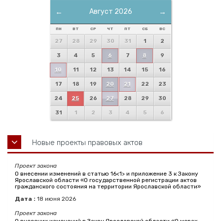
←
Август 2026
→
ПН
ВТ
СР
ЧТ
ПТ
СБ
ВС
27
28
29
30
31
1
2
3
4
5
6
7
8
9
10
11
12
13
14
15
16
17
18
19
20
21
22
23
24
25
26
27
28
29
30
31
1
2
3
4
5
6
Новые проекты правовых актов
Проект закона
О внесении изменений в статью 16<1> и приложение 3 к Закону
Ярославской области «О государственной регистрации актов
гражданского состояния на территории Ярославской области»
Дата :
18
июня
2026
Проект закона