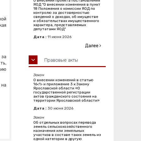
О внесении проекта постановления
ЯОД "О внесении изменения в пункт
18 Положения о комиссии ЯОД по
контролю за достоверностью
сведений о доходах, об имуществе
кой
и обязательствах имущественного
кая
характера, представляемых
депутатами ЯОД"
Дата :
11
июня
2026
Далее
 за
Правовые акты
ть,
тию
Закон
О внесении изменений в статью
16<1> и приложение 3 к Закону
 на
Ярославской области «О
государственной регистрации
актов гражданского состояния на
территории Ярославской области»
Дата :
30
июня
2026
Закон
Об отдельных вопросах перевода
земель сельскохозяйственного
назначения или земельных
участков в составе таких земель из
одной категории в другую