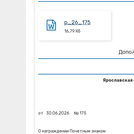
p_26_175
16,79
Кб
Допо
Ярославская 
от
30.06.2026
№
175
О награждении Почетным знаком