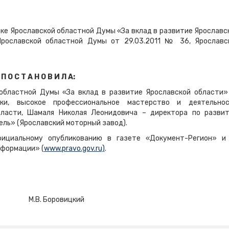
ке Ярославской областной Думы «За вклад в развитие Ярославс
Ярославской областной Думы от 29.03.2011 № 36, Ярославс
П О С Т А Н О В И Л А:
 областной Думы «За вклад в развитие Ярославской области»
ки, высокое профессиональное мастерство и деятельнос
ласти, Шамаля Николая Леонидовича – директора по разви
ль» (Ярославский моторный завод).
ициальному опубликованию в газете «Документ-Регион» и
нформации» (
www.pravo.gov.ru)
.
М.В. Боровицкий