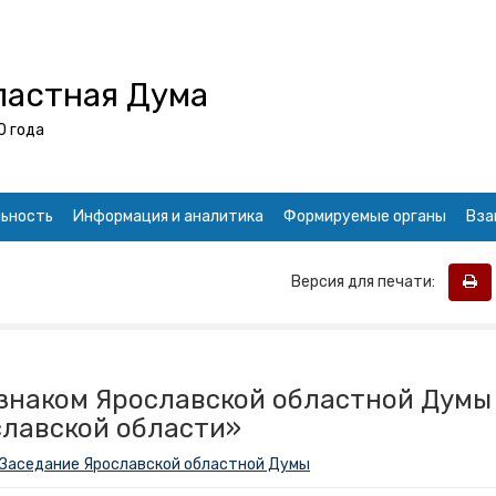
ластная Дума
0 года
ьность
Информация и аналитика
Формируемые органы
Вза
Версия для печати:
знаком Ярославской областной Думы
славской области»
Заседание Ярославской областной Думы