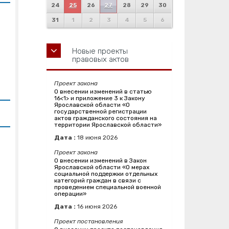
24
25
26
27
28
29
30
31
1
2
3
4
5
6
Новые проекты
правовых актов
Проект закона
О внесении изменений в статью
16<1> и приложение 3 к Закону
Ярославской области «О
государственной регистрации
актов гражданского состояния на
территории Ярославской области»
Дата :
18
июня
2026
Проект закона
О внесении изменений в Закон
Ярославской области «О мерах
социальной поддержки отдельных
категорий граждан в связи с
проведением специальной военной
операции»
Дата :
16
июня
2026
Проект постановления