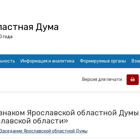
ластная Дума
0 года
ьность
Информация и аналитика
Формируемые органы
Вза
Версия для печати:
знаком Ярославской областной Думы
славской области»
Заседание Ярославской областной Думы