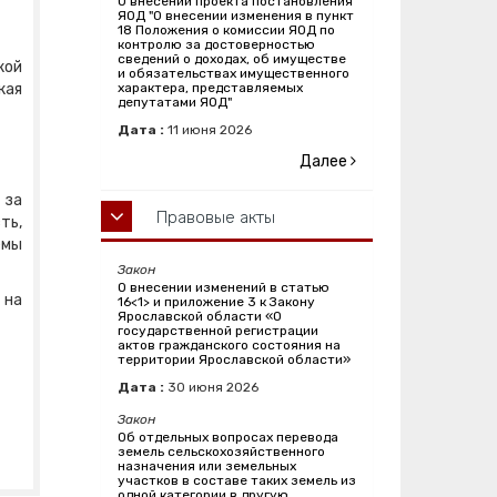
О внесении проекта постановления
ЯОД "О внесении изменения в пункт
18 Положения о комиссии ЯОД по
контролю за достоверностью
сведений о доходах, об имуществе
кой
и обязательствах имущественного
кая
характера, представляемых
депутатами ЯОД"
Дата :
11
июня
2026
Далее
 за
Правовые акты
ть,
емы
Закон
О внесении изменений в статью
 на
16<1> и приложение 3 к Закону
Ярославской области «О
государственной регистрации
актов гражданского состояния на
территории Ярославской области»
Дата :
30
июня
2026
Закон
Об отдельных вопросах перевода
земель сельскохозяйственного
назначения или земельных
участков в составе таких земель из
одной категории в другую