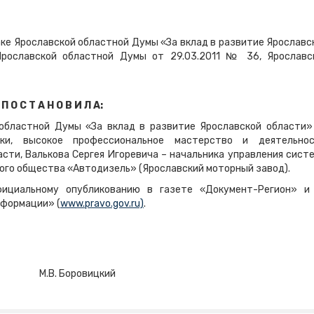
ке Ярославской областной Думы «За вклад в развитие Ярославс
Ярославской областной Думы от 29.03.2011 № 36, Ярославс
П О С Т А Н О В И Л А:
 областной Думы «За вклад в развитие Ярославской области»
ки, высокое профессиональное мастерство и деятельнос
ти, Валькова Сергея Игоревича – начальника управления сист
ого общества «Автодизель» (Ярославский моторный завод).
ициальному опубликованию в газете «Документ-Регион» и
нформации» (
www.pravo.gov.ru)
.
М.В. Боровицкий