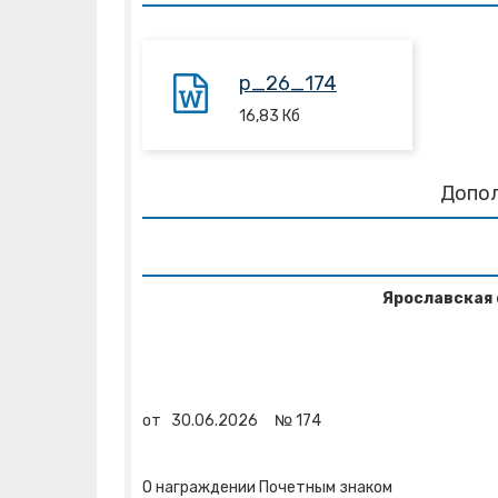
p_26_174
16,83
Кб
Допо
Ярославская 
от
30.06.2026
№
174
О награждении Почетным знаком