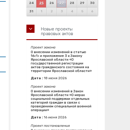
24
25
26
27
28
29
30
31
1
2
3
4
5
6
Новые проекты
правовых актов
Проект закона
О внесении изменений в статью
16<1> и приложение 3 к Закону
Ярославской области «О
государственной регистрации
актов гражданского состояния на
территории Ярославской области»
Дата :
18
июня
2026
Проект закона
О внесении изменений в Закон
Ярославской области «О мерах
социальной поддержки отдельных
категорий граждан в связи с
проведением специальной военной
операции»
Дата :
16
июня
2026
Проект постановления