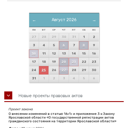
←
Август 2026
→
ПН
ВТ
СР
ЧТ
ПТ
СБ
ВС
27
28
29
30
31
1
2
3
4
5
6
7
8
9
10
11
12
13
14
15
16
17
18
19
20
21
22
23
24
25
26
27
28
29
30
31
1
2
3
4
5
6
Новые проекты правовых актов
Проект закона
О внесении изменений в статью 16<1> и приложение 3 к Закону
Ярославской области «О государственной регистрации актов
гражданского состояния на территории Ярославской области»