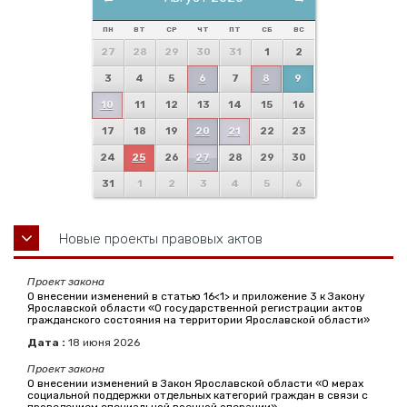
ПН
ВТ
СР
ЧТ
ПТ
СБ
ВС
27
28
29
30
31
1
2
3
4
5
6
7
8
9
10
11
12
13
14
15
16
17
18
19
20
21
22
23
24
25
26
27
28
29
30
31
1
2
3
4
5
6
Новые проекты правовых актов
Проект закона
О внесении изменений в статью 16<1> и приложение 3 к Закону
Ярославской области «О государственной регистрации актов
гражданского состояния на территории Ярославской области»
Дата :
18
июня
2026
Проект закона
О внесении изменений в Закон Ярославской области «О мерах
социальной поддержки отдельных категорий граждан в связи с