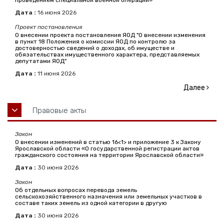
проведением специальной военной операции»
Дата :
16
июня
2026
Проект постановления
О внесении проекта постановления ЯОД "О внесении изменения
в пункт 18 Положения о комиссии ЯОД по контролю за
достоверностью сведений о доходах, об имуществе и
обязательствах имущественного характера, представляемых
депутатами ЯОД"
Дата :
11
июня
2026
Далее
Правовые акты
Закон
О внесении изменений в статью 16<1> и приложение 3 к Закону
Ярославской области «О государственной регистрации актов
гражданского состояния на территории Ярославской области»
Дата :
30
июня
2026
Закон
Об отдельных вопросах перевода земель
сельскохозяйственного назначения или земельных участков в
составе таких земель из одной категории в другую
Дата :
30
июня
2026