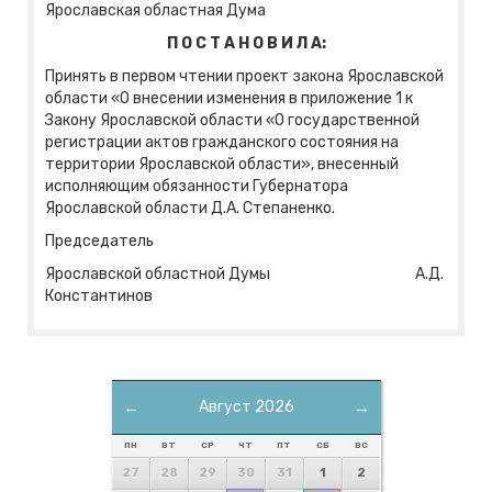
Ярославская областная Дума
П О С Т А Н О В И Л А:
Принять в первом чтении проект закона Ярославской
области «О внесении изменения в приложение 1 к
Закону Ярославской области «О государственной
регистрации актов гражданского состояния на
территории Ярославской области», внесенный
исполняющим обязанности Губернатора
Ярославской области Д.А. Степаненко.
Председатель
Ярославской областной Думы А.Д.
Константинов
←
Август 2026
→
ПН
ВТ
СР
ЧТ
ПТ
СБ
ВС
27
28
29
30
31
1
2