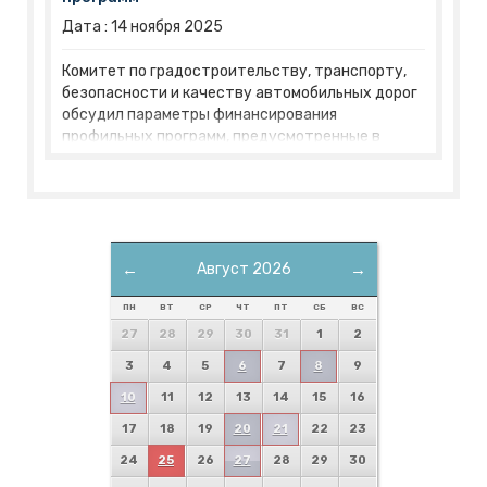
Дата :
14
ноября
2025
Комитет по градостроительству, транспорту,
безопасности и качеству автомобильных дорог
обсудил параметры финансирования
профильных программ, предусмотренные в
проекте областного бюджета на будущий год. В
областной Думе началось обсуждение проекта
закона «Об областном бюджете на 2026 год и
плановый период 2027 и 2028 годов».
←
Август 2026
→
ПН
ВТ
СР
ЧТ
ПТ
СБ
ВС
27
28
29
30
31
1
2
3
4
5
6
7
8
9
10
11
12
13
14
15
16
17
18
19
20
21
22
23
24
25
26
27
28
29
30