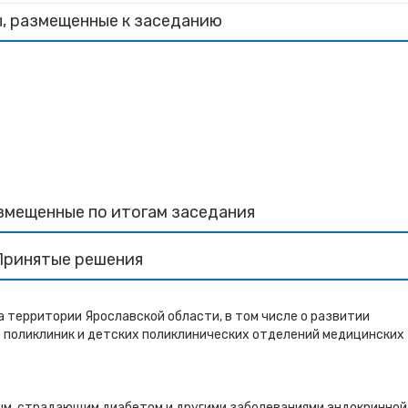
, размещенные к заседанию
змещенные по итогам заседания
Принятые решения
а территории Ярославской области, в том числе о развитии
 поликлиник и детских поликлинических отделений медицинских
ым, страдающим диабетом и другими заболеваниями эндокринной