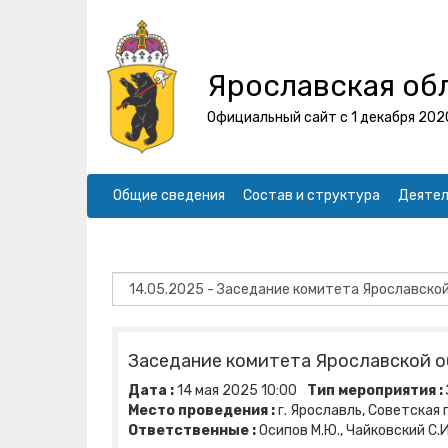
Ярославская об
Официальный сайт с 1 декабря 202
Общие сведения
Состав и структура
Деятел
Заседание комитета Ярославской 
Дата :
14
мая
2025
10:00
Тип мероприятия :
Место проведения :
г. Ярославль, Советская пл
Ответственные :
Осипов М.Ю., Чайковский С.И