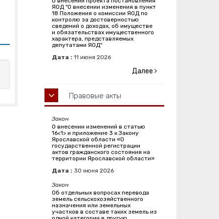
О внесении проекта постановления
ЯОД "О внесении изменения в пункт
18 Положения о комиссии ЯОД по
контролю за достоверностью
сведений о доходах, об имуществе
и обязательствах имущественного
характера, представляемых
депутатами ЯОД"
Дата :
11
июня
2026
Далее
Правовые акты
Закон
О внесении изменений в статью
16<1> и приложение 3 к Закону
Ярославской области «О
государственной регистрации
актов гражданского состояния на
территории Ярославской области»
Дата :
30
июня
2026
Закон
Об отдельных вопросах перевода
земель сельскохозяйственного
назначения или земельных
участков в составе таких земель из
одной категории в другую