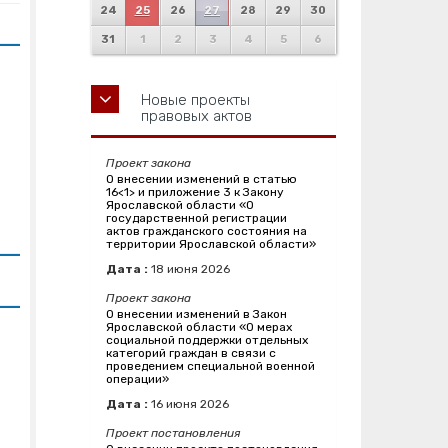
24
25
26
27
28
29
30
31
1
2
3
4
5
6
Новые проекты
правовых актов
Проект закона
О внесении изменений в статью
16<1> и приложение 3 к Закону
Ярославской области «О
государственной регистрации
актов гражданского состояния на
территории Ярославской области»
Дата :
18
июня
2026
Проект закона
О внесении изменений в Закон
Ярославской области «О мерах
социальной поддержки отдельных
категорий граждан в связи с
проведением специальной военной
операции»
Дата :
16
июня
2026
Проект постановления