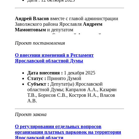
Андрей Власов
вместе с главой администрации
Заволжского района Ярославля
Андреем
Мамонтовым
и депутатом
муниципалитета
Светланой Агашиной
провел
встречу с жителями. Мероприятие прошло в ДК
Проект постановления
"Энергетик".
О внесении изменений в Регламент
Ярославской областной Думы
Дата внесения :
1
декабря
2025
Статус :
Принято Думой
Субъект :
Депутат(ы) Ярославской
областной Думы; Капралов А.А., Казарян
Т.В., Борисов С.В., Костров Н.А., Власов
А.В.
Проект закона
О регулировании отдельных вопросов
организации платных парковок на территории
Ярославской области