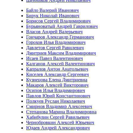
Щенников Андрей Николаевич
Байло Валерий Иванович
Бирук Николай Иванович
Борисов Сергей Владимирович
Бурьяноватый Андрей Гаврилович
Власов Андрей Валерьевич
Гончаров Александр Германович
Горохов Илья Владимирович
Давлетов Сергей Равилевич
Дмитриев Максим Владимирович
Исаев Павел Валентинович
Калганов Алексей Валентинович
Капралов Антон Анатольевич
Киселев Александр Сергеевич
Кузнецова Елена Дмитриевна
Макаров Алексей Викторович
Осипов Илья Владимирович
Павлов Юрий Константинович
Полкуев Руслан Николаевич
Смирнов Владимир Алексеевич
Степанова Марина Владимировна
Хабибулин Сергей Равильевич
Чернобровкин Алексей Юрьевич
Юдаев Андрей Александрович