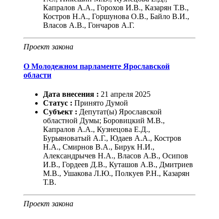
Капралов А.А., Горохов И.В., Казарян Т.В.,
Костров Н.А., Горшунова О.В., Байло В.И.,
Власов А.В., Гончаров А.Г.
Проект закона
О Молодежном парламенте Ярославской
области
Дата внесения :
21
апреля
2025
Статус :
Принято Думой
Субъект :
Депутат(ы) Ярославской
областной Думы; Боровицкий М.В.,
Капралов А.А., Кузнецова Е.Д.,
Бурьяноватый А.Г., Юдаев А.А., Костров
Н.А., Смирнов В.А., Бирук Н.И.,
Александрычев Н.А., Власов А.В., Осипов
И.В., Гордеев Д.В., Куташов А.В., Дмитриев
М.В., Ушакова Л.Ю., Полкуев Р.Н., Казарян
Т.В.
Проект закона