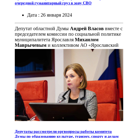
очередной гуманитарный груз в зону СВО
Дата :
26
января
2024
Депутат областной Думы
Андрей Власов
вместе с
председателем комиссии по социальной политике
муниципалитета Ярославля
Михаилом
Маврычевым
и коллективом АО «Ярославский
аграрно-промышленный центр» поддержали
ярославских ребят, которые находятся в зоне СВО,
Депутаты рассмотрели оргвопросы работы комитета
Думы по образованию культуре, туризму, спорту и делам