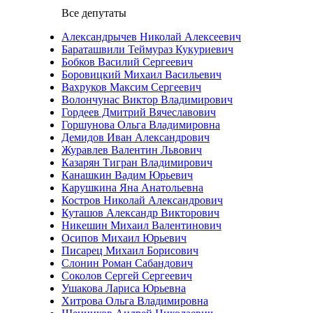
Все депутаты
Александрычев Николай Алексеевич
Бараташвили Теймураз Кукуриевич
Бобков Василий Сергеевич
Боровицкий Михаил Васильевич
Вахруков Максим Сергеевич
Волончунас Виктор Владимирович
Гордеев Дмитрий Вячеславович
Горшунова Ольга Владимировна
Демидов Иван Александрович
Журавлев Валентин Львович
Казарян Тигран Владимирович
Канашкин Вадим Юрьевич
Карушкина Яна Анатольевна
Костров Николай Александрович
Куташов Александр Викторович
Никешин Михаил Валентинович
Осипов Михаил Юрьевич
Писарец Михаил Борисович
Слонин Роман Сабандович
Соколов Сергей Сергеевич
Ушакова Лариса Юрьевна
Хитрова Ольга Владимировна