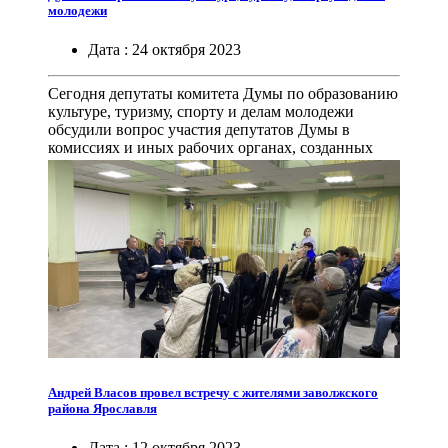
молодежи
Дата :
24
октября
2023
Сегодня депутаты комитета Думы по образованию
культуре, туризму, спорту и делам молодежи
обсудили вопрос участия депутатов Думы в
комиссиях и иных рабочих органах, созданных
при губернаторе, Правительстве региона и
органах исполнительной власти.
Андрей Власов провел встречу с жителями заволжского
района Ярославля
Дата :
12
октября
2023