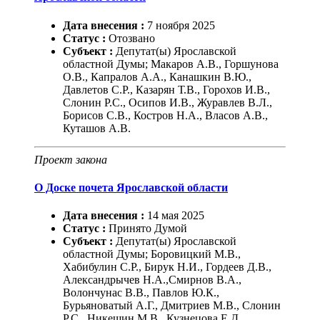
Дата внесения :
7
ноября
2025
Статус :
Отозвано
Субъект :
Депутат(ы) Ярославской
областной Думы; Макаров А.В., Горшунова
О.В., Капралов А.А., Канашкин В.Ю.,
Давлетов С.Р., Казарян Т.В., Горохов И.В.,
Слонин Р.С., Осипов И.В., Журавлев В.Л.,
Борисов С.В., Костров Н.А., Власов А.В.,
Куташов А.В.
Проект закона
О Доске почета Ярославской области
Дата внесения :
14
мая
2025
Статус :
Принято Думой
Субъект :
Депутат(ы) Ярославской
областной Думы; Боровицкий М.В.,
Хабибулин С.Р., Бирук Н.И., Гордеев Д.В.,
Александрычев Н.А.,Смирнов В.А.,
Волончунас В.В., Павлов Ю.К.,
Бурьяноватый А.Г., Дмитриев М.В., Слонин
Р.С., Никешин М.В., Кузнецова Е.Д.,