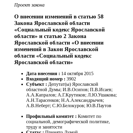
Проект закона
О внесении изменений в статью 58
Закона Ярославской области
«Социальный кодекс Ярославской
области» и статью 2 Закона
Ярославской области «О внесении
изменений в Закон Ярославской
области «Социальный кодекс
Ярославской области»
Дата внесения :
14
октября
2015
Входящий номер :
3902
Субъект :
Депутат(ы) Ярославской
областной Думы; И.В.Осипов; П.В.Исаев;
А.А.Капралов; А.Г.Крутиков; Л.Ю.Ушакова;
А.Н.Тарасенков; Н.А.Александрычев;
А.В.Неберт; С.Ю.Белокуров; Ю.В.Паутов
Профильный комитет :
Комитет по
социальной, демографической политике,
труду и занятости
Статус :
Принято Думой