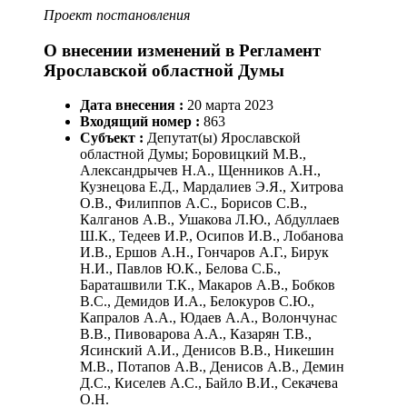
Проект постановления
О внесении изменений в Регламент
Ярославской областной Думы
Дата внесения :
20
марта
2023
Входящий номер :
863
Субъект :
Депутат(ы) Ярославской
областной Думы; Боровицкий М.В.,
Александрычев Н.А., Щенников А.Н.,
Кузнецова Е.Д., Мардалиев Э.Я., Хитрова
О.В., Филиппов А.С., Борисов С.В.,
Калганов А.В., Ушакова Л.Ю., Абдуллаев
Ш.К., Тедеев И.Р., Осипов И.В., Лобанова
И.В., Ершов А.Н., Гончаров А.Г., Бирук
Н.И., Павлов Ю.К., Белова С.Б.,
Бараташвили Т.К., Макаров А.В., Бобков
В.С., Демидов И.А., Белокуров С.Ю.,
Капралов А.А., Юдаев А.А., Волончунас
В.В., Пивоварова А.А., Казарян Т.В.,
Ясинский А.И., Денисов В.В., Никешин
М.В., Потапов А.В., Денисов А.В., Демин
Д.С., Киселев А.С., Байло В.И., Секачева
О.Н.