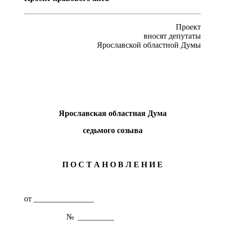
Проект
вносят депутаты
Ярославской областной Думы
Ярославская областная Дума
седьмого созыва
П О С Т А Н О В Л Е Н И Е
от _______________
№ _________