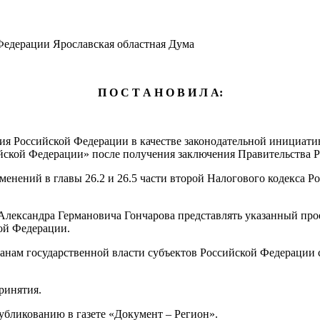
 Федерации Ярославская областная Дума
П О С Т А Н О В И Л А:
ия Российской Федерации в качестве законодательной инициати
сийской Федерации» после получения заключения Правительства
зменений в главы 26.2 и 26.5 части второй Налогового кодекса 
лександра Германовича Гончарова представлять указанный прое
ой Федерации.
ганам государственной власти субъектов Российской Федерации
ринятия.
бликованию в газете «Документ – Регион».