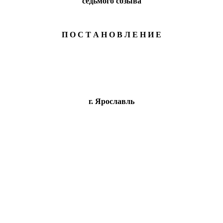
седьмого созыва
П О С Т А Н О В Л Е Н И Е
г. Ярославль