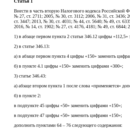
Статья 1
Внести в часть вторую Налогового кодекса Российской Фед
№ 27, ст. 2711; 2005, № 30, ст. 3112; 2006, № 31, ст. 3436; 2
ст. 3447; 2013, № 30, ст. 4031; № 44, ст. 5640; № 49, ст. 633
2016, № 14, ст. 1902; № 27, ст. 4176, 4181; № 49, ст. 6844;
1) в абзаце первом пункта 2 статьи 346.12 цифры «112,5»
2) в статье 346.13:
а) в абзаце первом пункта 4 цифры «150» заменить цифра
б) в пункте 4.1 цифры «150» заменить цифрами «300»;
3) статье 346.43:
а) абзаце втором пункта 1 после слова «применяется» до
б) в пункте 2:
в подпункте 45 цифры «50» заменить цифрами «150»;
в подпункте 47 цифры «50» заменить цифрами «150»;
дополнить пунктами 64 – 76 следующего содержания: