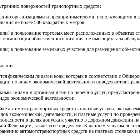
утренних поверхностей транспортных средств;
ванию организациями и предпринимателями, использующими в к
ания не более 500 квадратных метров;
 (или) в пользование торговых мест, расположенных в объектах 
ов организации общественного питания, не имеющих зала обслуж
 (или) в пользование земельных участков для размещения объект
ржания:
аются физическим лицам и коды которых в соответствии с Обще
кции по видам экономической деятельности определяются Прав
ескими лицами и организациями по перечню услуг, предусмотр
дов экономической деятельности;
йке автомототранспортных средств - платные услуги, оказывае
в экономической деятельности, и платные услуги по проведен
езопасности в целях допуска к участию в дорожном движении на
Федерации, также за ее пределами. К данным услугам не относ
ранению автомототранспортных средств на платных стоянках и