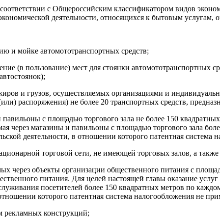
в соответствии с Общероссийским классификатором видов эконом
кономической деятельности, относящихся к бытовым услугам, 
нию и мойке автомототранспортных средств;
дение (в пользование) мест для стоянки автомототранспортных с
автостоянок);
сажиров и грузов, осуществляемых организациями и индивидуа
(или) распоряжения) не более 20 транспортных средств, предназн
и павильоны с площадью торгового зала не более 150 квадратны
мая через магазины и павильоны с площадью торгового зала бол
ьской деятельности, в отношении которого патентная система н
тационарной торговой сети, не имеющей торговых залов, а также
мых через объекты организации общественного питания с площад
ественного питания. Для целей настоящей главы оказание услуг
служивания посетителей более 150 квадратных метров по каждо
отношении которого патентная система налогообложения не при
м рекламных конструкций;