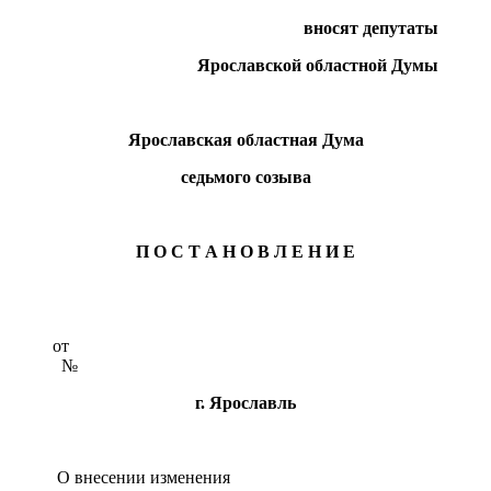
вносят депутаты
Ярославской областной Думы
Ярославская областная Дума
седьмого созыва
П О С Т А Н О В Л Е Н И Е
о
№
г. Ярославль
О внесении изменения