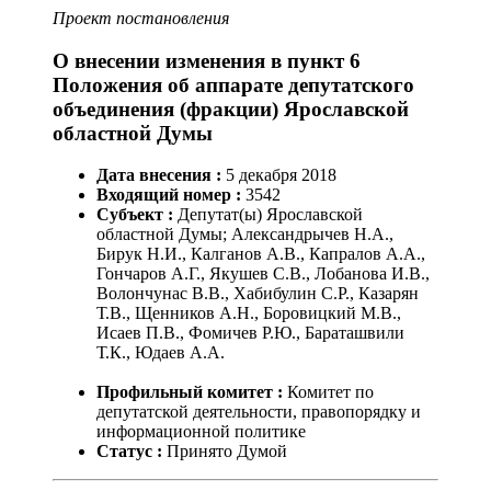
Проект постановления
О внесении изменения в пункт 6
Положения об аппарате депутатского
объединения (фракции) Ярославской
областной Думы
Дата внесения :
5
декабря
2018
Входящий номер :
3542
Субъект :
Депутат(ы) Ярославской
областной Думы; Александрычев Н.А.,
Бирук Н.И., Калганов А.В., Капралов А.А.,
Гончаров А.Г., Якушев С.В., Лобанова И.В.,
Волончунас В.В., Хабибулин С.Р., Казарян
Т.В., Щенников А.Н., Боровицкий М.В.,
Исаев П.В., Фомичев Р.Ю., Бараташвили
Т.К., Юдаев А.А.
Профильный комитет :
Комитет по
депутатской деятельности, правопорядку и
информационной политике
Статус :
Принято Думой