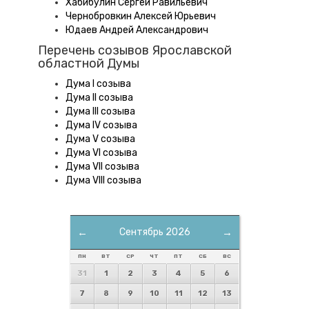
Хабибулин Сергей Равильевич
Чернобровкин Алексей Юрьевич
Юдаев Андрей Александрович
Перечень созывов Ярославской
областной Думы
Дума I созыва
Дума II созыва
Дума III созыва
Дума IV созыва
Дума V созыва
Дума VI созыва
Дума VII созыва
Дума VIII созыва
←
Сентябрь 2026
→
ПН
ВТ
СР
ЧТ
ПТ
СБ
ВС
31
1
2
3
4
5
6
7
8
9
10
11
12
13