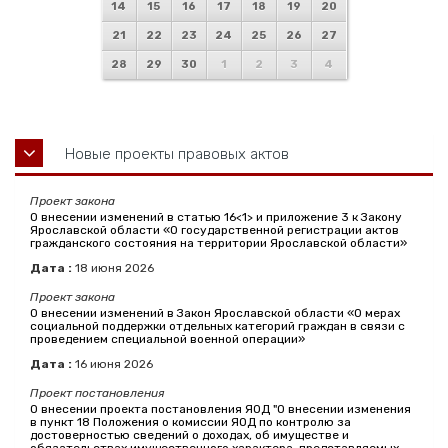
14
15
16
17
18
19
20
21
22
23
24
25
26
27
28
29
30
1
2
3
4
Новые проекты правовых актов
Проект закона
О внесении изменений в статью 16<1> и приложение 3 к Закону
Ярославской области «О государственной регистрации актов
гражданского состояния на территории Ярославской области»
Дата :
18
июня
2026
Проект закона
О внесении изменений в Закон Ярославской области «О мерах
социальной поддержки отдельных категорий граждан в связи с
проведением специальной военной операции»
Дата :
16
июня
2026
Проект постановления
О внесении проекта постановления ЯОД "О внесении изменения
в пункт 18 Положения о комиссии ЯОД по контролю за
достоверностью сведений о доходах, об имуществе и