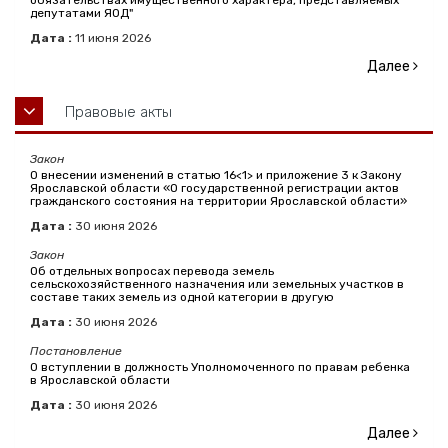
обязательствах имущественного характера, представляемых
депутатами ЯОД"
Дата :
11
июня
2026
Далее
Правовые акты
Закон
О внесении изменений в статью 16<1> и приложение 3 к Закону
Ярославской области «О государственной регистрации актов
гражданского состояния на территории Ярославской области»
Дата :
30
июня
2026
Закон
Об отдельных вопросах перевода земель
сельскохозяйственного назначения или земельных участков в
составе таких земель из одной категории в другую
Дата :
30
июня
2026
Постановление
О вступлении в должность Уполномоченного по правам ребенка
в Ярославской области
Дата :
30
июня
2026
Далее