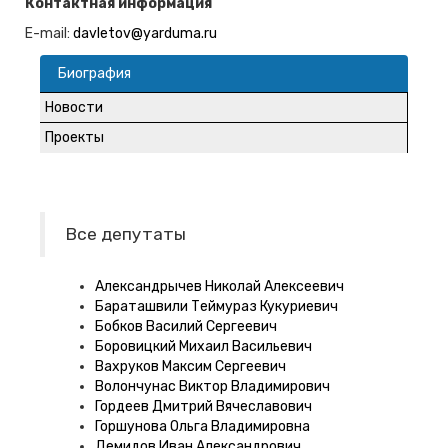
Контактная информация
E-mail:
davletov@yarduma.ru
Биография
Новости
Проекты
Все депутаты
Александрычев Николай Алексеевич
Бараташвили Теймураз Кукуриевич
Бобков Василий Сергеевич
Боровицкий Михаил Васильевич
Вахруков Максим Сергеевич
Волончунас Виктор Владимирович
Гордеев Дмитрий Вячеславович
Горшунова Ольга Владимировна
Демидов Иван Александрович