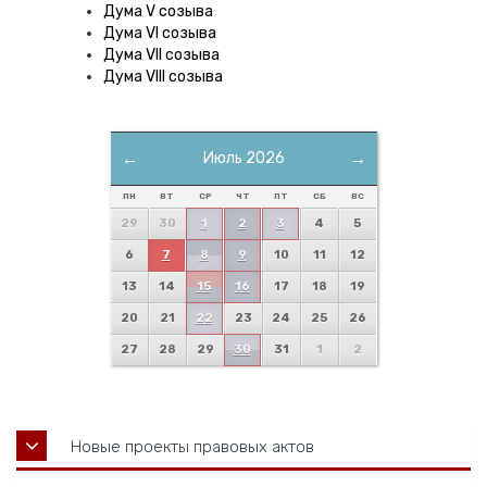
Дума V созыва
Дума VI созыва
Дума VII созыва
Дума VIII созыва
←
Июль 2026
→
ПН
ВТ
СР
ЧТ
ПТ
СБ
ВС
29
30
1
2
3
4
5
6
7
8
9
10
11
12
13
14
15
16
17
18
19
20
21
22
23
24
25
26
27
28
29
30
31
1
2
Новые проекты правовых актов