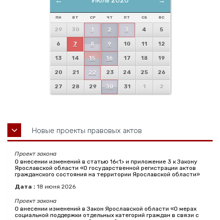
←
Июль 2026
→
ПН
ВТ
СР
ЧТ
ПТ
СБ
ВС
29
30
1
2
3
4
5
6
7
8
9
10
11
12
13
14
15
16
17
18
19
20
21
22
23
24
25
26
27
28
29
30
31
1
2
Новые проекты правовых актов
Проект закона
О внесении изменений в статью 16<1> и приложение 3 к Закону
Ярославской области «О государственной регистрации актов
гражданского состояния на территории Ярославской области»
Дата :
18
июня
2026
Проект закона
О внесении изменений в Закон Ярославской области «О мерах
социальной поддержки отдельных категорий граждан в связи с