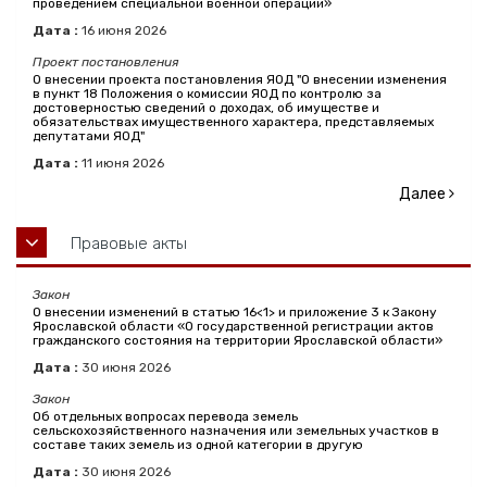
проведением специальной военной операции»
Дата :
16
июня
2026
Проект постановления
О внесении проекта постановления ЯОД "О внесении изменения
в пункт 18 Положения о комиссии ЯОД по контролю за
достоверностью сведений о доходах, об имуществе и
обязательствах имущественного характера, представляемых
депутатами ЯОД"
Дата :
11
июня
2026
Далее
Правовые акты
Закон
О внесении изменений в статью 16<1> и приложение 3 к Закону
Ярославской области «О государственной регистрации актов
гражданского состояния на территории Ярославской области»
Дата :
30
июня
2026
Закон
Об отдельных вопросах перевода земель
сельскохозяйственного назначения или земельных участков в
составе таких земель из одной категории в другую
Дата :
30
июня
2026