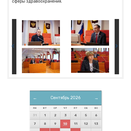
сферы здравоохранения.
←
Сентябрь 2026
→
ПН
ВТ
СР
ЧТ
ПТ
СБ
ВС
31
1
2
3
4
5
6
7
8
9
10
11
12
13