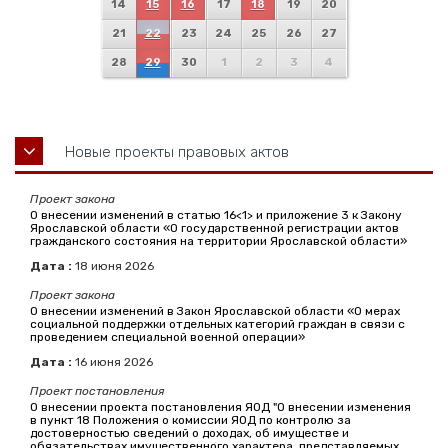
14
15
16
17
18
19
20
21
22
23
24
25
26
27
28
29
30
1
2
3
4
Новые проекты правовых актов
Проект закона
О внесении изменений в статью 16<1> и приложение 3 к Закону
Ярославской области «О государственной регистрации актов
гражданского состояния на территории Ярославской области»
Дата :
18
июня
2026
Проект закона
О внесении изменений в Закон Ярославской области «О мерах
социальной поддержки отдельных категорий граждан в связи с
проведением специальной военной операции»
Дата :
16
июня
2026
Проект постановления
О внесении проекта постановления ЯОД "О внесении изменения
в пункт 18 Положения о комиссии ЯОД по контролю за
достоверностью сведений о доходах, об имуществе и
обязательствах имущественного характера, представляемых