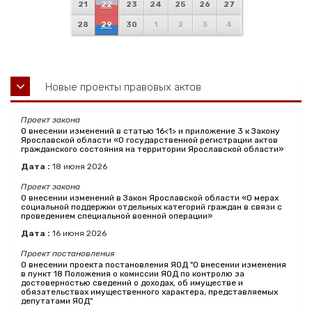
21
22
23
24
25
26
27
28
29
30
1
2
3
4
Новые проекты правовых актов
Проект закона
О внесении изменений в статью 16<1> и приложение 3 к Закону
Ярославской области «О государственной регистрации актов
гражданского состояния на территории Ярославской области»
Дата :
18
июня
2026
Проект закона
О внесении изменений в Закон Ярославской области «О мерах
социальной поддержки отдельных категорий граждан в связи с
проведением специальной военной операции»
Дата :
16
июня
2026
Проект постановления
О внесении проекта постановления ЯОД "О внесении изменения
в пункт 18 Положения о комиссии ЯОД по контролю за
достоверностью сведений о доходах, об имуществе и
обязательствах имущественного характера, представляемых
депутатами ЯОД"