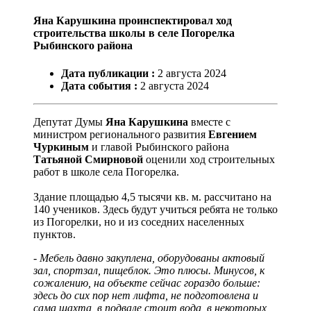
Яна Карушкина проинспектировал ход
строительства школы в селе Погорелка
Рыбинского района
Дата публикации :
2
августа
2024
Дата события :
2
августа
2024
Депутат Думы
Яна Карушкина
вместе с
министром регионального развития
Евгением
Чуркиным
и главой Рыбинского района
Татьяной Смирновой
оценили ход строительных
работ в школе села Погорелка.
Здание площадью 4,5 тысячи кв. м. рассчитано на
140 учеников. Здесь будут учиться ребята не только
из Погорелки, но и из соседних населенных
пунктов.
- Мебель давно закуплена, оборудованы актовый
зал, спортзал, пищеблок. Это плюсы. Минусов, к
сожалению, на объекте сейчас гораздо больше:
здесь до сих пор нет лифта, не подготовлена и
сама шахта, в подвале стоит вода, в некоторых