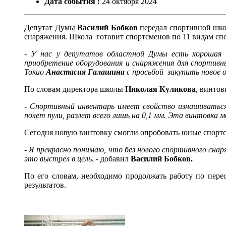
Дата события :
24
октября
2024
Депутат Думы
Василий Бобков
передал спортивной шко
снаряжения. Школа готовит спортсменов по 11 видам спо
-
У нас у депутатов областной Думы есть хорошая 
приобретение оборудования и снаряжения для спортивн
Токио
Анастасия Галашина
с просьбой закупить новое о
По словам директора школы
Николая Куликова
, винтов
-
Спортивный инвентарь имеет свойство изнашиваться,
полет пули, разлет всего лишь на 0,1 мм. Эта винтовка
Сегодня новую винтовку смогли опробовать юные спорт
-
Я прекрасно понимаю, что без нового спортивного снар
это выстрел в цель
, - добавил
Василий Бобков.
По его словам, необходимо продолжать работу по пе
результатов.