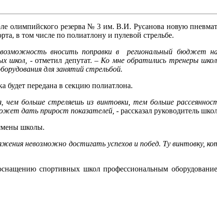
ле олимпийского резерва № 3 им. В.И. Русанова новую пневма
рта, в том числе по полиатлону и пулевой стрельбе.
возможность вносить поправки в региональный бюджет на 
ых школ,
- отметил депутат. –
Ко мне обратились тренеры школы
борудования для занятий стрельбой.
ка будет передана в секцию полиатлона.
 чем больше стреляешь из винтовки, тем больше рассеянност
 может дать прирост показателей,
- рассказал руководитель шко
смены школы.
яжения невозможно достигать успехов и побед. Ту винтовку, кот
реоснащению спортивных школ профессиональным оборудовани