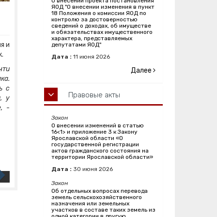
О внесении проекта постановления
ЯОД "О внесении изменения в пункт
18 Положения о комиссии ЯОД по
контролю за достоверностью
сведений о доходах, об имуществе
и обязательствах имущественного
характера, представляемых
я и
депутатами ЯОД"
.
Дата :
11
июня
2026
чти
Далее
ка.
ь с
Правовые акты
, у
е,
-
Закон
О внесении изменений в статью
16<1> и приложение 3 к Закону
Ярославской области «О
государственной регистрации
актов гражданского состояния на
территории Ярославской области»
Дата :
30
июня
2026
Закон
Об отдельных вопросах перевода
земель сельскохозяйственного
назначения или земельных
участков в составе таких земель из
одной категории в другую