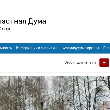
ластная Дума
0 года
ьность
Информация и аналитика
Формируемые органы
Вза
Версия для печати: