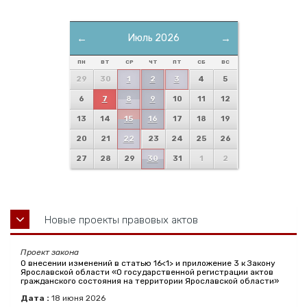
←
Июль 2026
→
ПН
ВТ
СР
ЧТ
ПТ
СБ
ВС
29
30
1
2
3
4
5
6
7
8
9
10
11
12
13
14
15
16
17
18
19
20
21
22
23
24
25
26
27
28
29
30
31
1
2
Новые проекты правовых актов
Проект закона
О внесении изменений в статью 16<1> и приложение 3 к Закону
Ярославской области «О государственной регистрации актов
гражданского состояния на территории Ярославской области»
Дата :
18
июня
2026