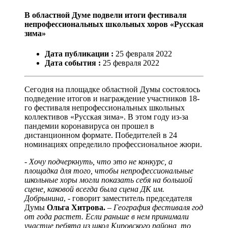
В областной Думе подвели итоги фестиваля
непрофессиональных школьных хоров «Русская
зима»
Дата публикации :
25
февраля
2022
Дата события :
25
февраля
2022
Сегодня на площадке областной Думы состоялось
подведение итогов и награждение участников 18-
го фестиваля непрофессиональных школьных
коллективов «Русская зима». В этом году из-за
пандемии коронавируса он прошел в
дистанционном формате. Победителей в 24
номинациях определило профессиональное жюри.
- Хочу подчеркнуть, что это не конкурс, а
площадка для того, чтобы непрофессиональные
школьные хоры могли показать себя на большой
сцене, каковой всегда была сцена ДК им.
Добрынина
, - говорит заместитель председателя
Думы
Ольга Хитрова.
– География фестиваля год
от года растет. Если раньше в нем принимали
участие ребята из школ Кировского района, то