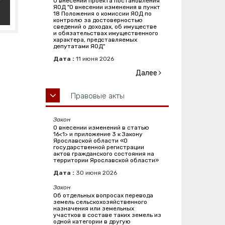
О внесении проекта постановления
ЯОД "О внесении изменения в пункт
18 Положения о комиссии ЯОД по
контролю за достоверностью
сведений о доходах, об имуществе
и обязательствах имущественного
характера, представляемых
депутатами ЯОД"
Дата :
11
июня
2026
Далее
Правовые акты
Закон
О внесении изменений в статью
16<1> и приложение 3 к Закону
Ярославской области «О
государственной регистрации
актов гражданского состояния на
территории Ярославской области»
Дата :
30
июня
2026
Закон
Об отдельных вопросах перевода
земель сельскохозяйственного
назначения или земельных
участков в составе таких земель из
одной категории в другую