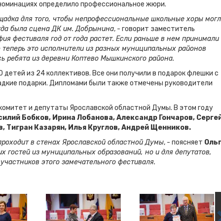
 номинациях определило профессиональное жюри.
лощадка для того, чтобы непрофессиональные школьные хоры мог
егда была сцена ДК им. Добрынина
, - говорит заместитель
фия фестиваля год от года растет. Если раньше в нем принимали
то теперь это исполнители из разных муниципальных районов
ись ребята из деревни Коптево Мышкинского района.
 детей из 24 коллективов. Все они получили в подарок флешки с
адкие подарки. Дипломами были также отмечены руководители
комитет и депутаты Ярославской областной Думы. В этом году
силий Бобков, Ирина Лобанова, Александр Гончаров, Серге
, Тигран Казарян, Илья Круглов, Андрей Щенников.
проходит в стенах Ярославской областной Думы
, - поясняет
Оль
их гостей из муниципальных образований, но и для депутатов,
участников этого замечательного фестиваля.