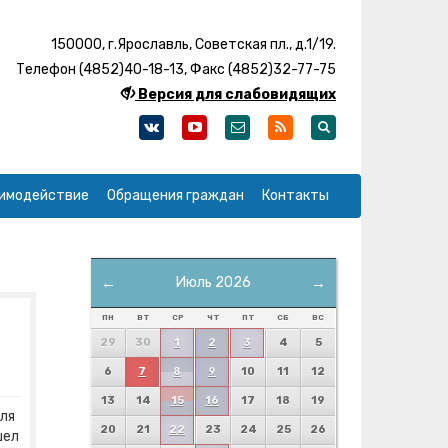
150000, г.Ярославль, Советская пл., д.1/19.
Телефон (4852)40-18-13, Факс (4852)32-77-75
Версия для слабовидящих
имодействие
Обращения граждан
Контакты
←
Июль 2026
→
ПН
ВТ
СР
ЧТ
ПТ
СБ
ВС
29
30
1
2
3
4
5
6
7
8
9
10
11
12
13
14
15
16
17
18
19
ля
20
21
22
23
24
25
26
шел