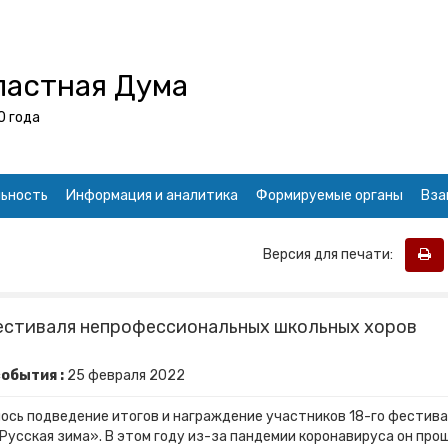
ластная Дума
0 года
ьность
Информация и аналитика
Формируемые органы
Вза
Версия для печати:
естиваля непрофессиональных школьных хоров
обытия :
25
февраля
2022
ось подведение итогов и награждение участников 18-го фестива
усская зима». В этом году из-за пандемии коронавируса он про