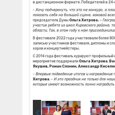
в дистанционном формате. Победителей в 24
- Хочу подчеркнуть, что это не конкурс, а п
показать себя на большой сцене, каковой вс
председателя Думы
Ольга Хитрова.
– Геогра
участие ребята из школ Кировского района, 
области. Так, в этом году к нам присоединил
В фестивале 2022 года участвовали более 800
записью участников фестиваля, дипломы и сл
хоров и концертмейстеры.
С 2014 года фестиваль курируют профильный 
мероприятие поддержали
Ольга Хитрова
,
Ва
Якушев, Роман Слонин, Александр Киселев
- Впервые подведение итогов и награждение 
Хитрова
.
– И это праздник не только для наш
которые имеют возможность лично наградить 