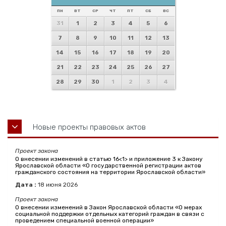
ПН
ВТ
СР
ЧТ
ПТ
СБ
ВС
31
1
2
3
4
5
6
7
8
9
10
11
12
13
14
15
16
17
18
19
20
21
22
23
24
25
26
27
28
29
30
1
2
3
4
Новые проекты правовых актов
Проект закона
О внесении изменений в статью 16<1> и приложение 3 к Закону
Ярославской области «О государственной регистрации актов
гражданского состояния на территории Ярославской области»
Дата :
18
июня
2026
Проект закона
О внесении изменений в Закон Ярославской области «О мерах
социальной поддержки отдельных категорий граждан в связи с
проведением специальной военной операции»