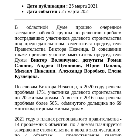
Дата публикации :
25
марта
2021
Дата события :
25
марта
2021
В областной Думе прошло очередное
заседание рабочей группы по решению проблем
пострадавших участников долевого строительства
под председательством заместителя председателя
Правительства Виктора Неженца. В совещании
также приняли участие заместитель председателя
Думы
Виктор Волончунас, депутаты Роман
Слонин, Андрей Щенников, Юрий Павлов,
Михаил Никешин, Александр Воробьев, Елена
Кузнецова.
По словам Виктора Неженца, в 2020 году решена
проблема 1751 участника долевого строительства
по 20 жилым домам. А всего с 2016 года решена
проблема более 5651 обманутого дольщика по 69
многоквартирным жилым домам.
2021 году в планах регионального правительства -
14 проблемных объектов: по 7 домам планируется
завершение строительства и ввод в эксплуатацию;
по 4 объектам – предоставление квартир