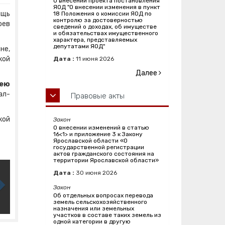
О внесении проекта постановления
ЯОД "О внесении изменения в пункт
ощь
18 Положения о комиссии ЯОД по
контролю за достоверностью
оев
сведений о доходах, об имуществе
и обязательствах имущественного
характера, представляемых
депутатами ЯОД"
не,
кой
Дата :
11
июня
2026
Далее
сею
ал-
Правовые акты
кой
Закон
О внесении изменений в статью
16<1> и приложение 3 к Закону
Ярославской области «О
государственной регистрации
актов гражданского состояния на
территории Ярославской области»
Дата :
30
июня
2026
Закон
Об отдельных вопросах перевода
земель сельскохозяйственного
назначения или земельных
участков в составе таких земель из
одной категории в другую