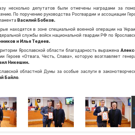
азу несколько депутатов были отмечены наградами за пом
ению. По поручению руководства Росгвардии и ассоциации Гер
рламента
Василий Бобков.
рые находятся в зоне специальной военной операции на Украи
еральной службы войск национальной гвардии РФ по Ярославс
ников и Илья Тедеев.
рритории Ярославской области благодарность выражена
Алек
и Героев «Отвага, Честь, Слава», которую возглавляет генер
аил Никешин.
славской областной Думы за особые заслуги в законотворчес
ий Байло
.