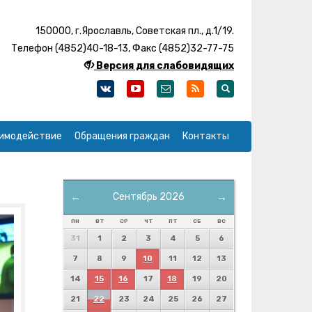
150000, г.Ярославль, Советская пл., д.1/19.
Телефон (4852)40-18-13, Факс (4852)32-77-75
Версия для слабовидящих
имодействие
Обращения граждан
Контакты
←
Сентябрь 2026
→
ПН
ВТ
СР
ЧТ
ПТ
СБ
ВС
31
1
2
3
4
5
6
7
8
9
10
11
12
13
14
15
16
17
18
19
20
21
22
23
24
25
26
27