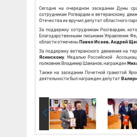
Сегодня на очередном заседании Думы ср
сотрудникам Рогвардии и ветеранскому движ
Отечества их вручил депутат областного па
За поддержку сотрудникам Росгвардии, кото
Благодарственными письмами Управления Фед
области отмечены
Павел Исаев, Андрей Щен
За поддержку ветеранского движения на те
Ясинскому
. Медалью Российской Ассоциаци
полковник Владимир Шаманов, награжден
Мих
Также на заседании Почетной грамотой Яро
деятельности был награжден депутат
Валер