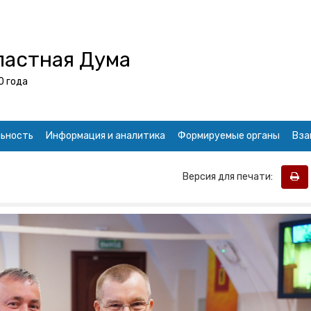
ластная Дума
0 года
ьность
Информация и аналитика
Формируемые органы
Вза
Версия для печати: