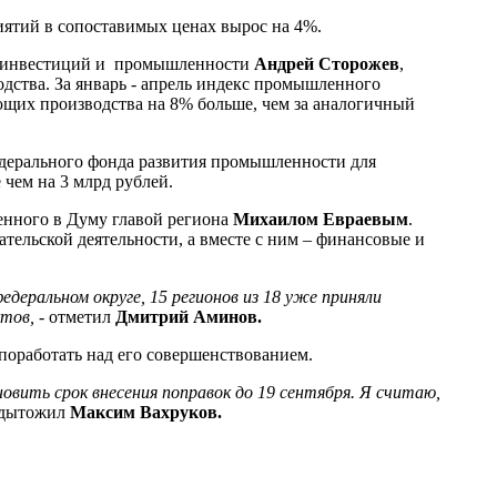
иятий в сопоставимых ценах вырос на 4%.
ра инвестиций и промышленности
Андрей Сторожев
,
дства. За январь - апрель индекс промышленного
ющих производства на 8% больше, чем за аналогичный
едерального фонда развития промышленности для
чем на 3 млрд рублей.
сенного в Думу главой региона
Михаилом Евраевым
.
тельской деятельности, а вместе с ним – финансовые и
деральном округе, 15 регионов из 18 уже приняли
ктов,
- отметил
Дмитрий Аминов.
поработать над его совершенствованием.
овить срок внесения поправок до 19 сентября. Я считаю,
одытожил
Максим Вахруков.