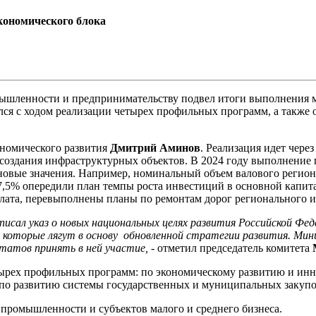
кономического блока
мышленности и предпринимательству подвел итоги выполнения м
лся с ходом реализации четырех профильных программ, а также 
ономического развития
Дмитрий Аминов
. Реализация идет чере
– создания инфраструктурных объектов. В 2024 году выполнение 
новые значения. Например, номинальный объем валового регион
 7,5% опередили план темпы роста инвестиций в основной капи
лата, перевыполнены планы по ремонтам дорог регионального и
писал указ о новых национальных целях развития Российской Фе
й, которые лягут в основу обновленной стратегии развития. Ми
татов принять в ней участие,
- отметил председатель комитета
етырех профильных программ: по экономическому развитию и и
по развитию системы государственных и муниципальных закупо
промышленности и субъектов малого и среднего бизнеса.