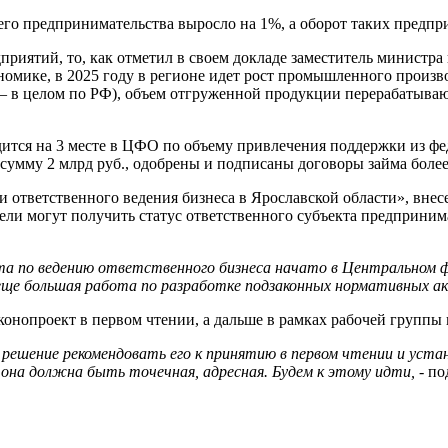
него предпринимательства выросло на 1%, а оборот таких предпр
приятий, то, как отметил в своем докладе заместитель минист
омике, в 2025 году в регионе идет рост промышленного произво
7 – в целом по РФ), объем отгруженной продукции перерабатыва
дится на 3 месте в ЦФО по объему привлечения поддержки из ф
сумму 2 млрд руб., одобрены и подписаны договоры займа более 
и ответственного ведения бизнеса в Ярославской области», вне
ли могут получить статус ответственного субъекта предпринима
та по ведению ответственного бизнеса начато в Центральном фе
 еще большая работа по разработке подзаконных нормативных а
онопроект в первом чтении, а дальше в рамках рабочей группы 
решение рекомендовать его к принятию в первом чтении и устан
она должна быть точечная, адресная. Будем к этому идти,
- п