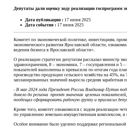
Депутаты дали оценку ходу реализации госпрограмм э
Дата публикации :
17
июня
2025
Дата события :
17
июня
2025
Комитет по экономической политике, инвестициям, про
экономического развития Ярославской области, ознакоми
ведения бизнеса в Ярославской области».
О реализации cтратегии депутатам рассказал министр эк
здравоохранения, 8 – экономики, 7 – госуправления и 5 
показателей выполнены и превысили по итогам года пла
производство продукции сельского хозяйства на 45%, на
запланированных значений выросла средняя заработная п
- В мае 2024 года Президент России Владимир Путин под
довело до региона проект значения целевых показателе
пообещал сформировать рабочую группу и пригласил депу
Кроме того, комитет ознакомился с ходом реализации ч
по управлению земельно-имущественным комплексом, и 
Особое внимание было уделено поддержке региональной 