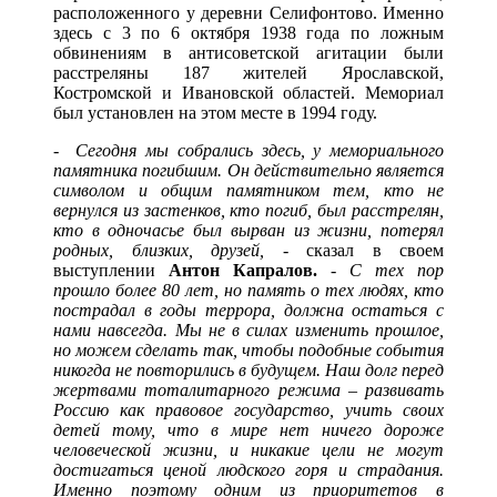
расположенного у деревни Селифонтово. Именно
здесь с 3 по 6 октября 1938 года по ложным
обвинениям в антисоветской агитации были
расстреляны 187 жителей Ярославской,
Костромской и Ивановской областей. Мемориал
был установлен на этом месте в 1994 году.
-
Сегодня мы собрались здесь, у мемориального
памятника погибшим. Он действительно является
символом и общим памятником тем, кто не
вернулся из застенков, кто погиб, был расстрелян,
кто в одночасье был вырван из жизни, потерял
родных, близких, друзей,
- сказал в своем
выступлении
Антон Капралов.
-
С тех пор
прошло более 80 лет, но память о тех людях, кто
пострадал в годы террора, должна остаться с
нами навсегда. Мы не в силах изменить прошлое,
но можем сделать так, чтобы подобные события
никогда не повторились в будущем. Наш долг перед
жертвами тоталитарного режима – развивать
Россию как правовое государство, учить своих
детей тому, что в мире нет ничего дороже
человеческой жизни, и никакие цели не могут
достигаться ценой людского горя и страдания.
Именно поэтому одним из приоритетов в