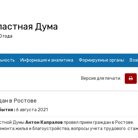
ластная Дума
0 года
ьность
Информация и аналитика
Формируемые органы
Вза
Версия для печати:
дан в Ростове
бытия :
6
августа
2021
астной Думы
Антон Капралов
провел прием граждан в Ростове.
емонта жилья и благоустройства, вопросы учета трудового ста