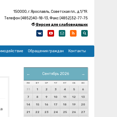
150000, г.Ярославль, Советская пл., д.1/19.
Телефон (4852)40-18-13, Факс (4852)32-77-75
Версия для слабовидящих
имодействие
Обращения граждан
Контакты
←
Сентябрь 2026
→
ПН
ВТ
СР
ЧТ
ПТ
СБ
ВС
31
1
2
3
4
5
6
7
8
9
10
11
12
13
14
15
16
17
18
19
20
жа
21
22
23
24
25
26
27