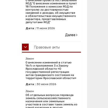
О внесении проекта постановления
ЯОД "О внесении изменения в пункт
18 Положения о комиссии ЯОД по
контролю за достоверностью
сведений о доходах, об имуществе
и обязательствах имущественного
характера, представляемых
депутатами ЯОД"
Дата :
11
июня
2026
Далее
Правовые акты
Закон
О внесении изменений в статью
16<1> и приложение 3 к Закону
Ярославской области «О
государственной регистрации
актов гражданского состояния на
территории Ярославской области»
Дата :
30
июня
2026
Закон
Об отдельных вопросах перевода
земель сельскохозяйственного
назначения или земельных
участков в составе таких земель из
одной категории в другую