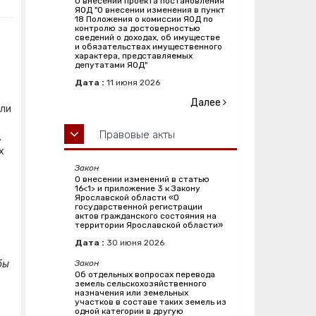
О внесении проекта постановления
ЯОД "О внесении изменения в пункт
18 Положения о комиссии ЯОД по
контролю за достоверностью
сведений о доходах, об имуществе
и обязательствах имущественного
характера, представляемых
депутатами ЯОД"
Дата :
11
июня
2026
Далее
яли
Правовые акты
.
х
Закон
О внесении изменений в статью
16<1> и приложение 3 к Закону
Ярославской области «О
государственной регистрации
актов гражданского состояния на
территории Ярославской области»
Дата :
30
июня
2026
бы
Закон
Об отдельных вопросах перевода
земель сельскохозяйственного
назначения или земельных
участков в составе таких земель из
одной категории в другую