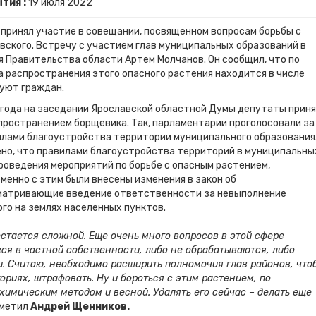
тия :
19
июля
2022
в
принял участие в совещании, посвященном вопросам борьбы с
вского. Встречу с участием глав муниципальных образований в
 Правительства области Артем Молчанов. Он сообщил, что по
а распространения этого опасного растения находится в числе
нуют граждан.
о года на заседании Ярославской областной Думы депутаты прин
пространением борщевика. Так, парламентарии проголосовали за
вилами благоустройства территории муниципального образования
ено, что правилами благоустройства территорий в муниципальны
роведения мероприятий по борьбе с опасным растением,
менно с этим были внесены изменения в закон об
матривающие введение ответственности за невыполнение
го на землях населенных пунктов.
стается сложной. Еще очень много вопросов в этой сфере
ся в частной собственности, либо не обрабатываются, либо
. Считаю, необходимо расширить полномочия глав районов, что
ориях, штрафовать. Ну и бороться с этим растением, по
химическим методом и весной. Удалять его сейчас – делать еще
метил
Андрей Щенников.