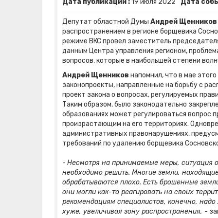
Дата публикации :
19
июля
2022
Дата собы
Депутат областной Думы
Андрей Щеннико
распространением в регионе борщевика Сосно
режиме ВКС провел заместитель председателя
данным Центра управления регионом, проблем
вопросов, которые в наибольшей степени вол
Андрей Щенников
напомнил, что в мае этог
законопроекты, направленные на борьбу с рас
проект закона о вопросах, регулируемых пра
Таким образом, было законодательно закрепл
образованиях может регулироваться вопрос п
произрастающим на его территориях. Одновре
административных правонарушениях, предус
требований по удалению борщевика Сосновско
-
Несмотря на принимаемые меры, ситуация о
необходимо решить. Многие земли, находящие
обрабатываются плохо. Есть брошенные земли
они могли как-то реагировать на своих террит
рекомендациям специалистов, конечно, надо 
хуже, увеличивая зону распространения, -
за