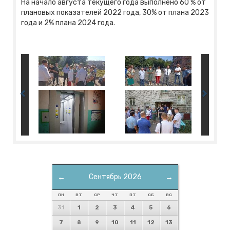
На начало августа текущего года выполнено 60 % от
плановых показателей 2022 года, 30% от плана 2023
года и 2% плана 2024 года.
←
Сентябрь 2026
→
ПН
ВТ
СР
ЧТ
ПТ
СБ
ВС
31
1
2
3
4
5
6
7
8
9
10
11
12
13