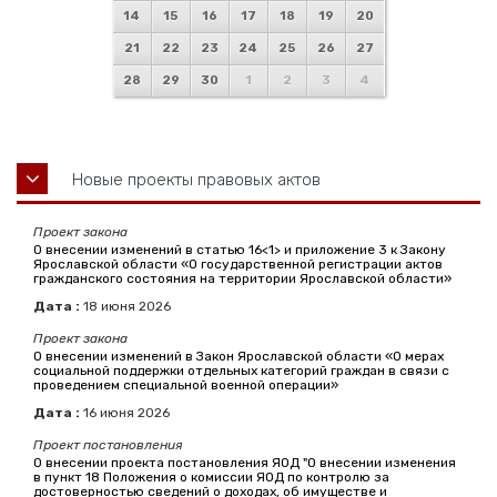
14
15
16
17
18
19
20
21
22
23
24
25
26
27
28
29
30
1
2
3
4
Новые проекты правовых актов
Проект закона
О внесении изменений в статью 16<1> и приложение 3 к Закону
Ярославской области «О государственной регистрации актов
гражданского состояния на территории Ярославской области»
Дата :
18
июня
2026
Проект закона
О внесении изменений в Закон Ярославской области «О мерах
социальной поддержки отдельных категорий граждан в связи с
проведением специальной военной операции»
Дата :
16
июня
2026
Проект постановления
О внесении проекта постановления ЯОД "О внесении изменения
в пункт 18 Положения о комиссии ЯОД по контролю за
достоверностью сведений о доходах, об имуществе и