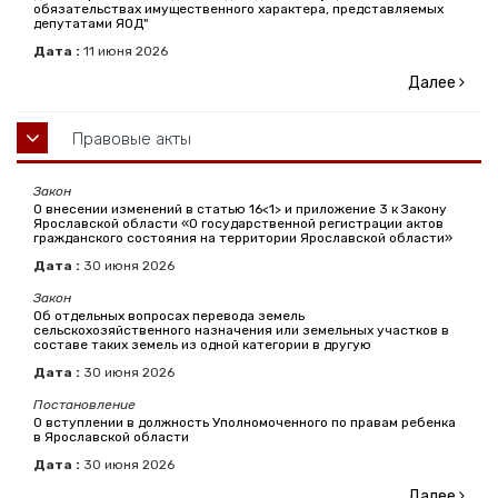
обязательствах имущественного характера, представляемых
депутатами ЯОД"
Дата :
11
июня
2026
Далее
Правовые акты
Закон
О внесении изменений в статью 16<1> и приложение 3 к Закону
Ярославской области «О государственной регистрации актов
гражданского состояния на территории Ярославской области»
Дата :
30
июня
2026
Закон
Об отдельных вопросах перевода земель
сельскохозяйственного назначения или земельных участков в
составе таких земель из одной категории в другую
Дата :
30
июня
2026
Постановление
О вступлении в должность Уполномоченного по правам ребенка
в Ярославской области
Дата :
30
июня
2026
Далее