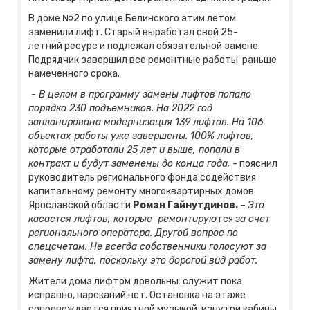
В доме №2 по улице Белинского этим летом
заменили лифт. Старый выработал свой 25-
летний ресурс и подлежал обязательной замене.
Подрядчик завершил все ремонтные работы раньше
намеченного срока.
- В целом в программу замены лифтов попало
порядка 230 подъемников.
На 2022 год
запланирована модернизация 139 лифтов. На 106
объектах работы уже завершены. 1
00% лифтов,
которые отработали 25 лет и выше, попали в
контракт и будут заменены до конца года,
- пояснил
руководитель регионального фонда содействия
капитальному ремонту многоквартирных домов
Ярославской области
Роман Гайнутдинов.
–
Это
касается лифтов, которые ремонтирую
тся
за счет
регионального оператора. Другой вопрос по
спецсчетам. Не всегда собственники голосуют за
замену лифта, поскольку это дорогой вид работ.
Жители дома лифтом довольны: служит пока
исправно, нареканий нет. Остановка на этаже
сопровождается приятной музыкой, изнутри кабины