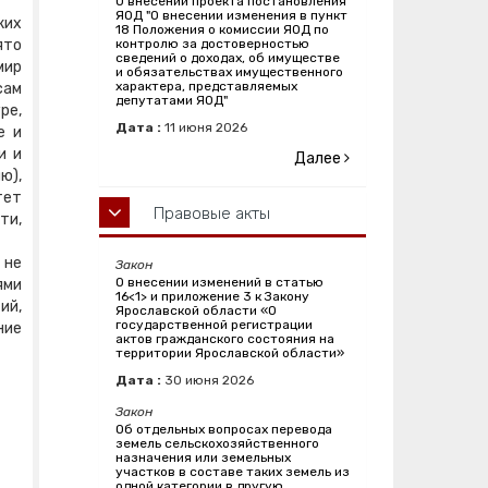
О внесении проекта постановления
ЯОД "О внесении изменения в пункт
ких
18 Положения о комиссии ЯОД по
ято
контролю за достоверностью
сведений о доходах, об имуществе
мир
и обязательствах имущественного
характера, представляемых
сам
депутатами ЯОД"
ре,
Дата :
11
июня
2026
е и
и и
Далее
ю),
тет
Правовые акты
ти,
 не
Закон
О внесении изменений в статью
ями
16<1> и приложение 3 к Закону
ий,
Ярославской области «О
государственной регистрации
ние
актов гражданского состояния на
территории Ярославской области»
Дата :
30
июня
2026
Закон
Об отдельных вопросах перевода
земель сельскохозяйственного
назначения или земельных
участков в составе таких земель из
одной категории в другую