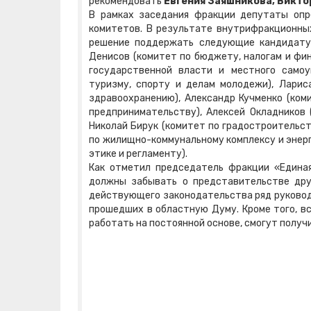
рекомендовать
Евгения Заяшникова, Викто
В рамках заседания фракции депутаты опр
комитетов. В результате внутрифракционных
решение поддержать следующие кандидату
Денисов (комитет по бюджету, налогам и фин
государственной власти и местного самоуп
туризму, спорту и делам молодежи), Ларис
здравоохранению), Александр Кучменко (ком
предпринимательству), Алексей Окладников 
Николай Бирук (комитет по градостроительст
по жилищно-коммунальному комплексу и энерг
этике и регламенту).
Как отметил председатель фракции «Единая
должны забывать о представительстве дру
действующего законодательства ряд руковод
прошедших в областную Думу. Кроме того, в
работать на постоянной основе, смогут полу