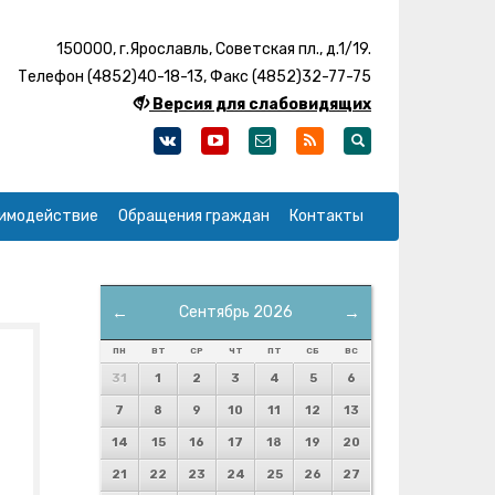
150000, г.Ярославль, Советская пл., д.1/19.
Телефон (4852)40-18-13, Факс (4852)32-77-75
Версия для слабовидящих
имодействие
Обращения граждан
Контакты
←
Сентябрь 2026
→
ПН
ВТ
СР
ЧТ
ПТ
СБ
ВС
31
1
2
3
4
5
6
7
8
9
10
11
12
13
14
15
16
17
18
19
20
21
22
23
24
25
26
27