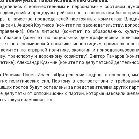
ра Волончунаса, Павла Исаева, Илью Осипова.
еделились с количественным и персональным составом думс
 дискуссий и процедуры рейтингового голосования было прин
ры в качестве председателей постоянных комитетов: Влади
ансам), Андрей Крутиков (комитет по законодательству, вопро
равления), Ольга Хитрова (комитет по образованию, культу
а Ушакова (комитет по социальной, демографической политик
итет по экономической политике, инвестициям, промышленност
(комитет по аграрной политике, экологии и природопользовани
ву, транспорту и дорожному хозяйству), Виктор Тамаров (коми
етике), Александр Кузьмин (комитет по депутатской деятельнос
 Россия» Павел Исаев: «При решении кадровых вопросов, мы
гих политических сил. Поэтому в соответствии с требовани
ящих постов будут оставлены за представителями других парт
се депутаты от оппозиционных партий, которые изъявили жела
чить такую возможность».