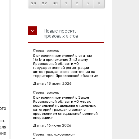
28
29
30
1
2
3
4
Новые проекты
правовых актов
Проект закона
О внесении изменений в статью
16<1> и приложение 3 к Закону
Ярославской области «О
государственной регистрации
актов гражданского состояния на
территории Ярославской области»
Дата :
18
июня
2026
Проект закона
О внесении изменений в Закон
Ярославской области «О мерах
социальной поддержки отдельных
ого
категорий граждан в связи с
проведением специальной военной
операции»
ов.
Дата :
16
июня
2026
еля
ние
Проект постановления