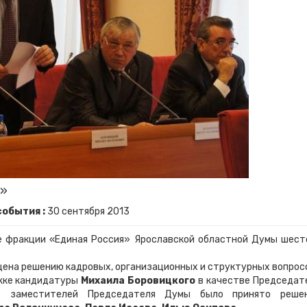
я»
события :
30
сентября
2013
е фракции «Единая Россия» Ярославской областной Думы шест
щена решению кадровых, организационных и структурных вопрос
жке кандидатуры
Михаила Боровицкого
в качестве Председат
х заместителей Председателя Думы было принято реше