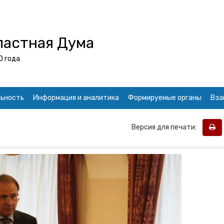
ластная Дума
0 года
ьность
Информация и аналитика
Формируемые органы
Вза
Версия для печати: