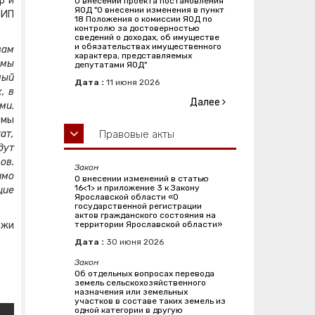
р и
О внесении проекта постановления
ЯОД "О внесении изменения в пункт
 ИП
18 Положения о комиссии ЯОД по
контролю за достоверностью
сведений о доходах, об имуществе
и обязательствах имущественного
вам
характера, представляемых
 мы
депутатами ЯОД"
ный
Дата :
11
июня
2026
, в
Далее
ми.
умы
ат,
Правовые акты
дут
ов.
Закон
имо
О внесении изменений в статью
16<1> и приложение 3 к Закону
щие
Ярославской области «О
государственной регистрации
актов гражданского состояния на
ежи
территории Ярославской области»
Дата :
30
июня
2026
Закон
Об отдельных вопросах перевода
земель сельскохозяйственного
назначения или земельных
участков в составе таких земель из
одной категории в другую