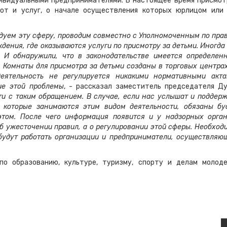
ивидуальными предпринимателями. В настоящее время присмот
бот и услуг, о начале осуществления которых юрлицом или
дуем эту сферу, проводим совместно с Уполномоченным по пра
дения, где оказываются услуги по присмотру за детьми. Иногда
 И обнаружили, что в законодательстве имеется определен
. Комнаты для присмотра за детьми созданы в торговых центрах
еятельность не регулируется никакими нормативными акта
ие этой проблемы
, - рассказал заместитель председателя Д
и с таким обращением. В случае, если нас услышат и поддерж
, которые занимаются этим видом деятельности, обязаны бу
этом. После чего информация появится и у надзорных орган
б ужесточении правил, а о регулировании этой сферы. Необход
будут работать организации и предприниматели, осуществляю
по образованию, культуре, туризму, спорту и делам молод