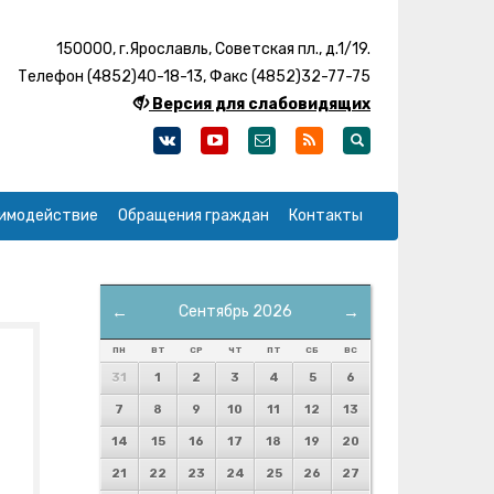
150000, г.Ярославль, Советская пл., д.1/19.
Телефон (4852)40-18-13, Факс (4852)32-77-75
Версия для слабовидящих
имодействие
Обращения граждан
Контакты
←
Сентябрь 2026
→
ПН
ВТ
СР
ЧТ
ПТ
СБ
ВС
31
1
2
3
4
5
6
7
8
9
10
11
12
13
14
15
16
17
18
19
20
21
22
23
24
25
26
27