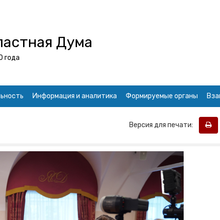
ластная Дума
0 года
ьность
Информация и аналитика
Формируемые органы
Вза
Версия для печати: